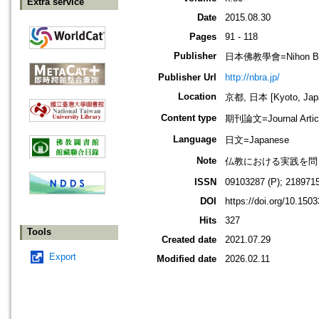
Extra service
Date
2015.08.30
Pages
91 - 118
Publisher
日本佛教學會=Nihon Buddh
Publisher Url
http://nbra.jp/
Location
京都, 日本 [Kyoto, Jap
Content type
期刊論文=Journal Artic
Language
日文=Japanese
Note
仏教における実践を問う
ISSN
09103287 (P); 2189715
DOI
https://doi.org/10.150
Hits
327
Tools
Created date
2021.07.29
Export
Modified date
2026.02.11