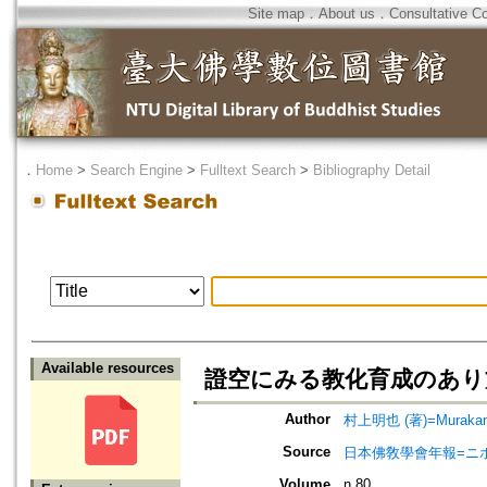
Site map
．
About us
．
Consultative C
．
Home
>
Search Engine
>
Fulltext Search
>
Bibliography Detail
Available resources
證空にみる教化育成のあり
Author
村上明也 (著)=Murakami,
Source
日本佛敎學會年報=ニホン ブッキ
Volume
n.80