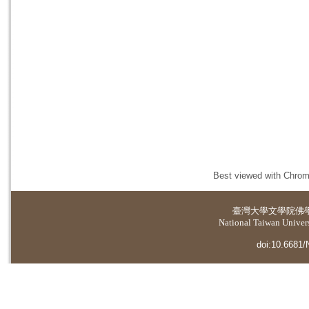
Best viewed with Chrome
臺灣大學
文學院佛
National Taiwan Universi
doi:10.6681