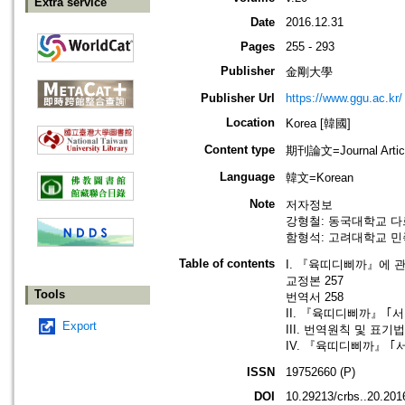
Extra service
Date
2016.12.31
Pages
255 - 293
Publisher
金剛大學
Publisher Url
https://www.ggu.ac.kr/
Location
Korea [韓國]
Content type
期刊論文=Journal Artic
Language
韓文=Korean
Note
저자정보
강형철: 동국대학교 
함형석: 고려대학교 
Table of contents
I. 『육띠디삐까』에 관
교정본 257
Tools
번역서 258
II. 『육띠디삐까』 ｢서문
Export
III. 번역원칙 및 표기법
IV. 『육띠디삐까』 ｢서문｣
ISSN
19752660 (P)
DOI
10.29213/crbs..20.201