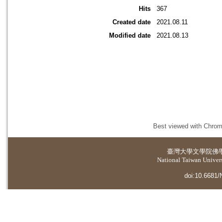
Hits
367
Created date
2021.08.11
Modified date
2021.08.13
Best viewed with Chrome
臺灣大學
文學院佛
National Taiwan Universi
doi:10.6681