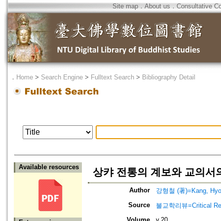
Site map
．
About us
．
Consultative C
．
Home
>
Search Engine
>
Fulltext Search
>
Bibliography Detail
Available resources
상캬 전통의 계보와 교의서의 요건
Author
강형철 (著)=Kang, Hyog-
Source
불교학리뷰=Critical Re
Volume
v.20