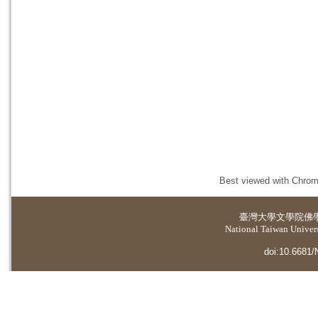
Best viewed with Chrome
臺灣大學
文學院佛
National Taiwan Universi
doi:10.6681