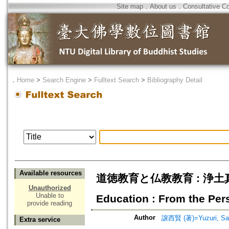
Site map
．
About us
．
Consultative C
．
Home
>
Search Engine
>
Fulltext Search
>
Bibliography Detail
Available resources
道徳教育と仏教教育 : 浄土真宗の立
Unauthorized
Unable to
Education : From the Per
provide reading
Author
譲西賢 (著)=Yuzuri, Sai
Extra service