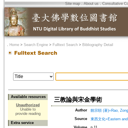
Site map
．
About us
．
Consultative C
．
Home
>
Search Engine
>
Fulltext Search
>
Bibliography Detail
Available resources
三教論與宋金學術
Unauthorized
Unable to
Author
饒宗頤 (著)=Rao, Zong-y
provide reading
Source
東西文化=Eastern and w
Extra service
Volume
n.11