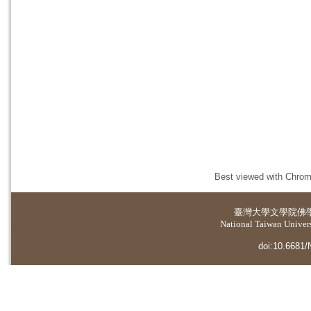
Best viewed with Chrome
臺灣大學
文學院佛
National Taiwan Universi
doi:10.6681