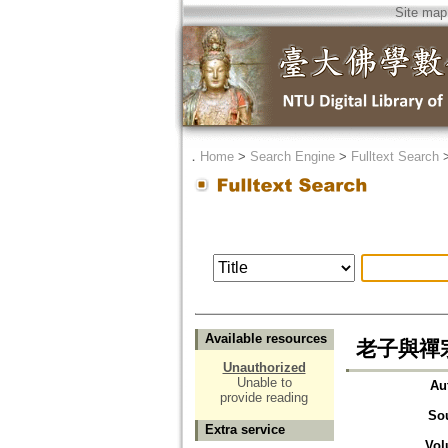
Site map
．
Home
>
Search Engine
>
Fulltext Search
Available resources
老子與禪
Unauthorized
Unable to
Au
provide reading
So
Extra service
Vol