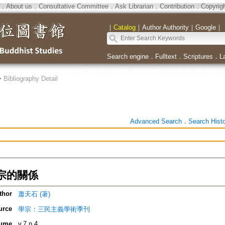
．
About us
．
Consultative Committee
．
Ask Librarian
．
Contribution
．
Copyrig
｜
Catalog
｜
Author Authority
｜
Google
｜
Search engine
．
Fulltext
．
Scriptures
．
L
>
Bibliography Detail
Advanced Search
．
Search Hist
宗的關係
thor
蕭天石 (著)
urce
學宗：三民主義學術季刊
ume
v.7 n.4