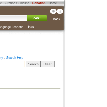
ht
．
Citation Guideline
．
Donation
．
Home
中
日
Back
anguage Lessons
．
Links
ory
．
Search Help