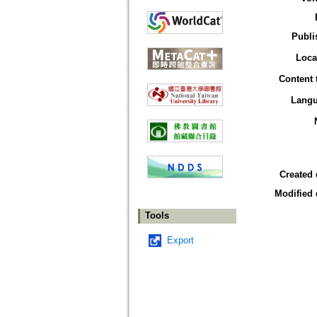
Publi
Loca
Content 
Lang
Created 
Modified 
Tools
Export