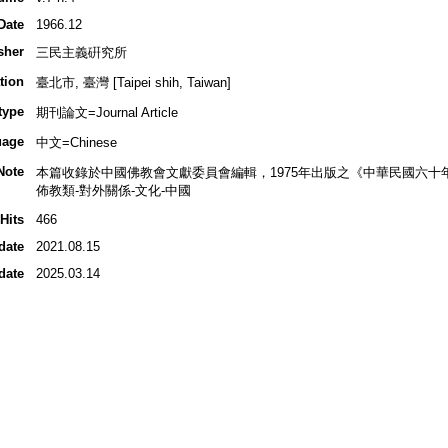
Date
1966.12
sher
三民主義硏究所
tion
臺北市, 臺灣 [Taipei shih, Taiwan]
type
期刊論文=Journal Article
uage
中文=Chinese
Note
本篇收錄於中國佛教會文獻委員會編輯，1975年出版之《中華民國六十
佈教類-對外關係-文化-中國
Hits
466
date
2021.08.15
date
2025.03.14