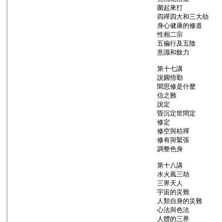
圍起來打
四禪四大和三大劫
身心健康的修道
性相二宗
五徧行及五陰
意識和餘力
第十七講
說圓悟勤
聞思修是什麼
信之難
說定
昏沉定世間定
修定
修空與枯禪
修有與緊張
調整色身
第十八講
水火風三劫
三界天人
宇宙的災難
人類自身的災難
心法與色法
人體的三界