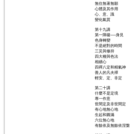
無住無著無願
心體及其作用
心、意、識
變化氣質
第十九講
第一障礙──身見
色身轉變
不是絕對的時間
三災與修持
四大種與色法
相續心
四禪八定和精氣神
善人的凡夫禪
輕安、定、非定
第二十講
什麼不是定境
專一作意
世間定及非世間定
有心地無心地
生起和圓滿
六位無心地
有餘依及無餘依涅槃