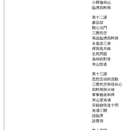
小釋迦仰山
臨濟四料簡
第十二講
參話頭
觀心法門
三際托空
再說臨濟四料簡
永嘉說三身
禪與指月錄
生死問題
溈仰的對答
夾山悟道
第十三講
思想念頭的流動
三際托空與現在心
四料簡與火候
軍事藝術和禪
夾山度洛浦
宗鏡錄悟道十問
洛浦三關
說臨濟
說曹洞