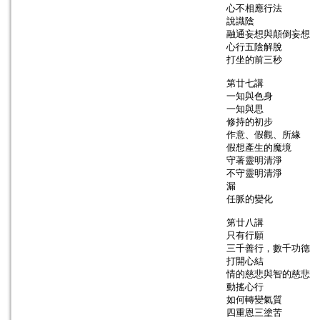
心不相應行法
說識陰
融通妄想與顛倒妄想
心行五陰解脫
打坐的前三秒
第廿七講
一知與色身
一知與思
修持的初步
作意、假觀、所緣
假想產生的魔境
守著靈明清淨
不守靈明清淨
漏
任脈的變化
第廿八講
只有行願
三千善行，數千功德
打開心結
情的慈悲與智的慈悲
動搖心行
如何轉變氣質
四重恩三塗苦