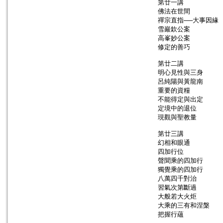
第廿一講
佛法在世間
禪宗直指──大事因緣
雪巖欽公案
高峯妙公案
修定的善巧
第廿二講
明心見性與三身
呂純陽與黃龍南
重要的資糧
不能得定與出定
定境中的退位
現觀與聖教量
第廿三講
幻相和眼通
四加行位
聲聞乘的四加行
獨覺乘的四加行
八萬四千對治
習氣次第斷過
大般若大火炬
大乘的三有和涅槃
把握行蘊