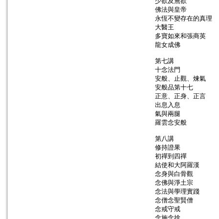
少欲及無欲
佛法與皇帝
永恆不變存在的真理
大醫王
多寶如來和張商英
龍女成佛
第七講
十念法門
安般、止觀、煉氣
安般品第十七
正意、正身、正言
出息入息
氣與兩腿
羅雲念安般
第八講
修持證果
初禪到四禪
結使和大阿羅漢
念身與白骨觀
念佛與淨土宗
念法與學理實踐
念僧念聖賢僧
念戒守戒
念施念捨