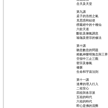
念天及天堂
第九講
孟子的浩然之氣
見思惑和結使
楞嚴經中的十種仙
六欲天道
斷欲及煉氣調息
瑜珈及密宗的修法
第十講
聽息數息的問題
精氣神樂明無念與三界
空假中三止三觀
密宗及修氣
修脈
生命和宇宙法則
第十一講
達摩的理入行入
二祖安心
四祖與各宗派
五祖的時代
六祖的時代
即心是佛的流弊