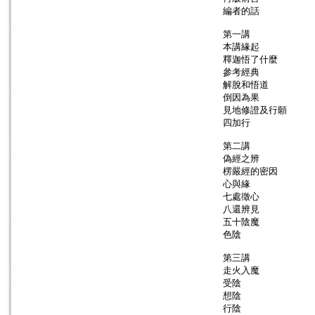
編者的話
第一講
本講緣起
釋迦悟了什麼
參考經典
解脫和悟道
倒因為果
見地修證及行願
四加行
第二講
偽經之辨
楞嚴經的密因
心與緣
七處徵心
八還辨見
五十陰魔
色陰
第三講
走火入魔
受陰
想陰
行陰