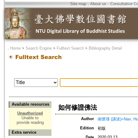
Site map
．
About us
．
Consultative C
．
Home
>
Search Engine
>
Fulltext Search
>
Bibliography Detail
Available resources
如何修證佛法
Unauthorized
Unable to
Author
南懷瑾 (講述)=Nan, Huai-
provide reading
Edition
初版
Extra service
Date
2020.03.13