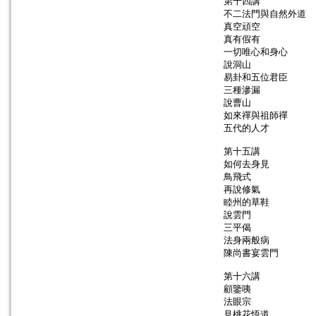
第十四講
不二法門與自然外道
真空頑空
真有假有
一切唯心和身心
說洞山
易卦和五位君臣
三種滲漏
說曹山
如來禪與祖師禪
五代的人才
第十五講
如何去身見
鳥飛式
再說修氣
睦州的草鞋
說雲門
三平偈
法身兩般病
陳尚書宴雲門
第十六講
顧鑒咦
法眼宗
見桃花悟道