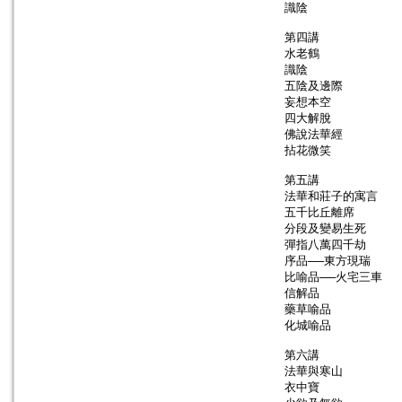
識陰
第四講
水老鶴
識陰
五陰及邊際
妄想本空
四大解脫
佛說法華經
拈花微笑
第五講
法華和莊子的寓言
五千比丘離席
分段及變易生死
彈指八萬四千劫
序品──東方現瑞
比喻品──火宅三車
信解品
藥草喻品
化城喻品
第六講
法華與寒山
衣中寶