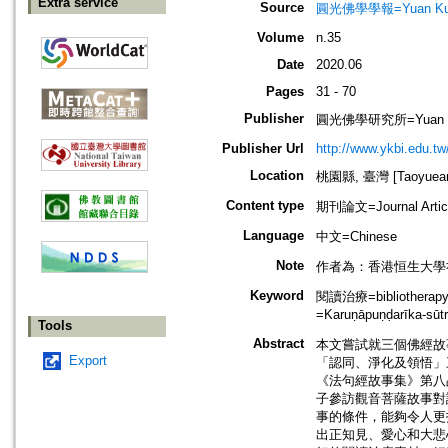
Extra service
Source
圓光佛學學報=Yuan Kuang 
Volume
n.35
Date
2020.06
Pages
31 - 70
Publisher
圓光佛學研究所=Yuan Kuan
Publisher Url
http://www.ykbi.edu.tw
Location
桃園縣, 臺灣 [Taoyuean 
Content type
期刊論文=Journal Artic
Language
中文=Chinese
Note
作者為：香港恒生大學
Keyword
閱讀治療=bibliothera
=Karuṇāpuṇḍarīka-s
Tools
Abstract
本文嘗試就三個佛經故
Export
「認同、淨化及領悟」
《法句經故事集》第八
子參訪觀音菩薩故事對
事的條件，能夠令人更
出正知見、愛心和大悲