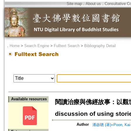
Site map
．
About us
．
Consultative C
．
Home
>
Search Engine
>
Fulltext Search
>
Bibliography Detail
Available resources
閱讀治療與佛經故事：以觀世音
discussion of using stori
Author
潘啟聰 (著)=Poon, Kai-c