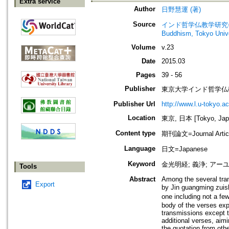
Extra service
Author
日野慧運 (著)
Source
インド哲学仏教学研究=インド
Buddhism, Tokyo Unive
Volume
v.23
Date
2015.03
Pages
39 - 56
Publisher
東京大学インド哲学仏教学研究室=Dp
Publisher Url
http://www.l.u-tokyo.ac
Location
東京, 日本 [Tokyo, Jap
Content type
期刊論文=Journal Artic
Language
日文=Japanese
Keyword
金光明経; 義浄; ア
Tools
Abstract
Among the several tran
Export
by Jin guangming zui
one including not a few
body of the verses exp
transmissions except th
additional verses, aimi
the quotation from oth