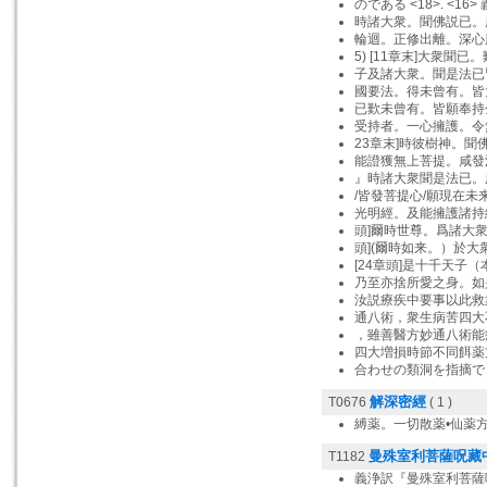
のである <18>. <16
時諸大衆。聞佛説已。
輪迴。正修出離。深心
5) [11章末]大衆聞已
子及諸大衆。聞是法已
國要法。得未曾有。皆
已歎未曾有。皆願奉持
受持者。一心擁護。令
23章末]時彼樹神。聞
能證獲無上菩提。咸發
』時諸大衆聞是法已。
/皆發菩提心/願現在未
光明經。及能擁護諸持
頭]爾時世尊。爲諸大
頭](爾時如来。）於
[24章頭]是十千天子
乃至亦捨所愛之身。如
汝説療疾中要事以此救
通八術，衆生病苦四大
，雖善醫方妙通八術能
四大増損時節不同餌薬
合わせの類洞を指摘できる
解深密經
T0676
( 1 )
縛薬。一切散薬•仙薬
曼殊室利菩薩呪藏
T1182
義浄訳『曼殊室利菩薩