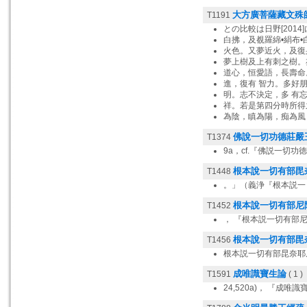
大方廣菩薩藏文殊
T1191
との比較は日野[2014]に
白拂，及覩羅綿•絹布
火色。又夢近火，及復
夢上樹及上有刺之樹。
道心，恒愛語，長壽命
進，復有 智力。多好朋
明。志不決定，多 有
祥。若是第四分時所得
為陰，瞋為陽，痴為風
佛說一切功德莊嚴
T1374
9a，cf.『佛説一切功
根本說一切有部毘
T1448
。」（義浄『根本説一
根本說一切有部尼
T1452
， 『根本説一切有部尼
根本說一切有部毘
T1456
根本説一切有部昆奈耶
成唯識寶生論
T1591
( 1 )
24,520a)， 『成唯