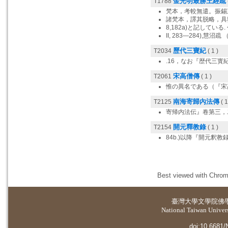
金光明最勝王經疏
T1788
梵本，考較無遣。振錫
諸梵本，譯其脱略，具
8,182a)と記している. 
II, 283—284),慧沼疏 
歷代三寶紀
T2034
( 1 )
.16，なお『歴代三寳
宋高僧傳
T2061
( 1 )
惟の異名である（『宋高
南海寄歸內法傳
T2125
( 1
寄帰内法伝』卷第三，
開元釋教錄
T2154
( 1 )
84b.)以降『開元釈教録
Best viewed with Chrome
臺灣大學
文學院佛
National Taiwan Universi
doi:10.6681