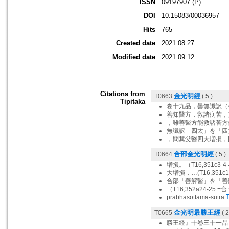
ISSN
09197907 (P)
DOI
10.15083/00036957
Hits
765
Created date
2021.08.27
Modified date
2021.09.12
Citations from
金光明經
T0663
( 5 )
Tipitaka
卷十九品，曇無讖訳（41
善知醫方，救諸病苦，
，雖善醫方能救諸苦方
無讖訳「四太」を「四
，問其父醫四大増損，
合部金光明經
T0664
( 5 )
増損。（T16,351c3-4
大増損，…(T16,351c
合部「善解醫」を「善
（T16,352a24-25 =合
prabhasottama-sutra
金光明最勝王經
T0665
( 2
勝王経』十卷三十一品