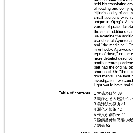
held his translating g
of reading and verifyi
Yijing’s ability of co
small additions which J
unique in Yijing’s. Als
verses of praise for 
the small additions ca
we examine the addition
branches of Āyurveda (
and "the medicine." On
in orthodox Āyurvedic 
type of doṣa," on the 
more detailed descript
another correspondence
part had the original 
shortened. On "the med
documents. The best c
investigation, we concl
Light would have had th
Table of contents
1 本稿の目的 39
2 義浄とその翻訳グル
3 義浄訳の原典 41
4 潤色と加筆 42
5 借入か創作か 44
6 除病品付加偈頌の検討
7 結論 52