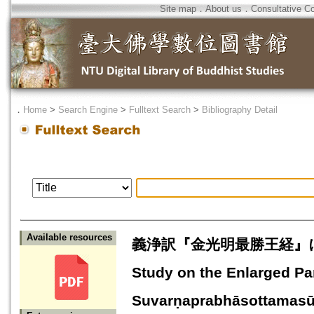
Site map
．
About us
．
Consultative C
．
Home
>
Search Engine
>
Fulltext Search
>
Bibliography Detail
Available resources
義浄訳『金光明最勝王経』に
Study on the Enlarged Par
Suvarṇaprabhāsottamasūt