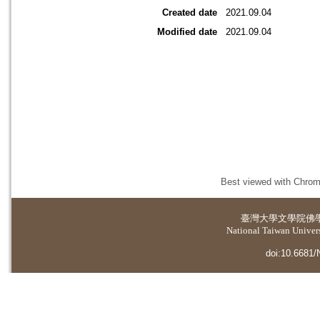
Created date
2021.09.04
Modified date
2021.09.04
Best viewed with Chrome
臺灣大學
文學院佛
National Taiwan Universi
doi:10.6681