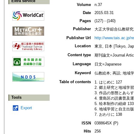
Extra service
Volume
n.37
Date
2015.03.31
Pages
(127) - (140)
Publisher
大正大学綜合仏教研究
Publisher Url
http://www.tais.ac.jp/
Location
東京, 日本 [Tokyo, Jap
Content type
期刊論文=Journal Artic
Language
日文=Japanese
Keyword
仏教絵本; 再話; 地域
Table of contents
1. はじめに 127
2. 郷土研究と地域学習 
3. 作品の形態とあらすじ
Tools
4. 豊島区の読書普及運
5. 绘本制作の経緯 133
Export
6. 地域学習と自主出版物
7. おわりに 138
ISSN
0388645X (P)
Hits
256