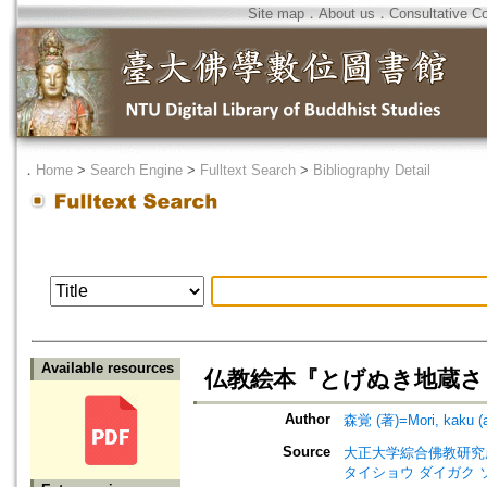
Site map
．
About us
．
Consultative C
．
Home
>
Search Engine
>
Fulltext Search
>
Bibliography Detail
Available resources
仏教絵本『とげぬき地蔵さ
Author
森覚 (著)=Mori, kaku (a
Source
大正大学綜合佛教研究所年報=Annua
タイショウ ダイガク 