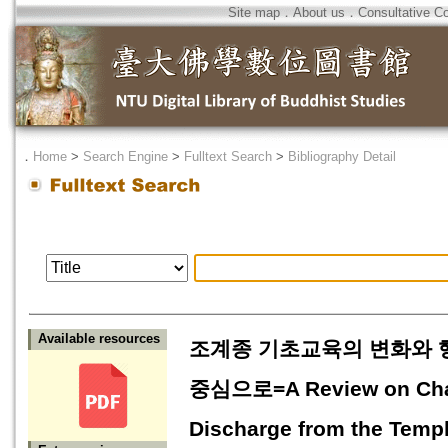
Site map
．
About us
．
Consultative C
．
Home
>
Search Engine
>
Fulltext Search
>
Bibliography Detail
Available resources
조계종 기초교육의 변화와 행
중심으로=A Review on Chang
Discharge from the Templ