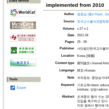
Extra service
implemented from 2010
Author
염중섭 (著)=Youm, Jung
Source
한국교수불자연합학회지=Journ
Volume
v.27 n.1
Date
2021.04
Pages
25 - 56
Publisher
사단법인한국교수불자
Location
Korea [韓國]
Content type
期刊論文=Journal Artic
Language
韓文=Korean
Note
저자정보: 중앙승가대
Tools
Keyword
기초교육=basic educati
Export
institute; 상담=advice
Abstract
조계종의 행자 수는 1
진입을 촉구하고 있다.
이런 점에서 행자에 대