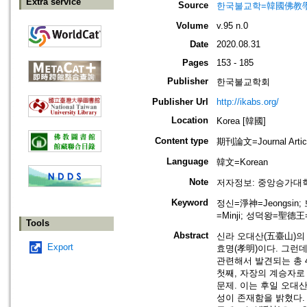
Extra service
Source
한국불교학=韓國佛教
Volume
v.95 n.0
Date
2020.08.31
Pages
153 - 185
Publisher
한국불교학회
Publisher Url
http://ikabs.org/
Location
Korea [韓國]
Content type
期刊論文=Journal Artic
Language
韓文=Korean
Note
저자정보: 중앙승가대
Keyword
정신=淨神=Jeongsin;
=Minji; 성덕왕=聖德王=
Tools
Abstract
신라 오대산(五臺山)의
Export
효명(孝明)이다. 그런
관련해서 발견되는 총 
첫째, 자장의 계승자로
문제. 이는 후일 오대
성이 존재함을 밝혔다.