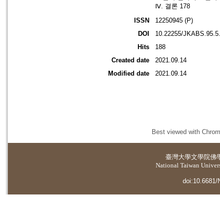
Ⅳ. 결론 178
ISSN
12250945 (P)
DOI
10.22255/JKABS.95.5
Hits
188
Created date
2021.09.14
Modified date
2021.09.14
Best viewed with Chrome
臺灣大學
文學院佛
National Taiwan Universi
doi:10.6681