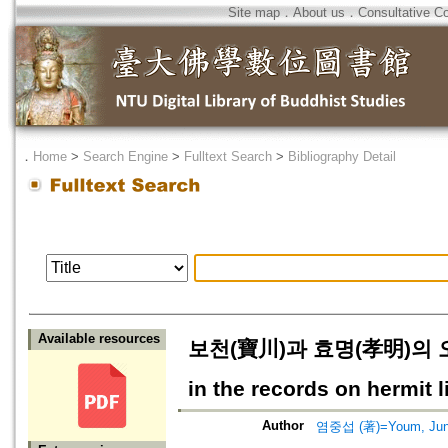
Site map
．
About us
．
Consultative C
．
Home
>
Search Engine
>
Fulltext Search
>
Bibliography Detail
Available resources
보천(寶川)과 효명(孝明)의 오대
in the records on hermit
Author
염중섭 (著)=Youm, Jung