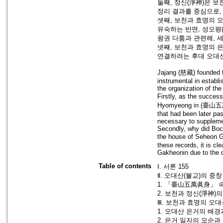
둘째, 정신(淨神)은 
정리 결과를 중심으로,
셋째, 보천과 효명의 
유숙하는 반면, 성오평
왕권 다툼과 관련해, 
넷째, 보천과 효명의 
연결하려는 후대 오대산
Jajang (慈藏) founded 
instrumental in establi
the organization of the
Firstly, as the succe
Hyomyeong in
(臺山五萬眞
that had been later p
necessary to supplemen
Secondly, why did Boc
the house of Seheon
these records, it is cl
Gakheonin due to the d
Table of contents
Ⅰ. 서론 155
Ⅱ. 오대산(불교)의 중창
1. 「臺山五萬眞身」 속
2. 보천과 정신(淨神)의
Ⅲ. 보천과 효명의 오대
1. 오대산 은거의 배경과
2. 은거 일자의 모순과 