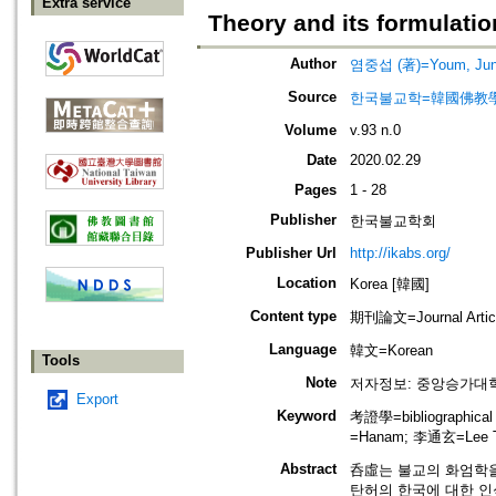
Extra service
Theory and its formulati
Author
염중섭 (著)=Youm, Jung
Source
한국불교학=韓國佛教
Volume
v.93 n.0
Date
2020.02.29
Pages
1 - 28
Publisher
한국불교학회
Publisher Url
http://ikabs.org/
Location
Korea [韓國]
Content type
期刊論文=Journal Artic
Language
韓文=Korean
Tools
Note
저자정보: 중앙승가대
Export
Keyword
考證學=bibliographical
=Hanam; 李通玄=Lee T
Abstract
呑虛는 불교의 화엄학
탄허의 한국에 대한 인