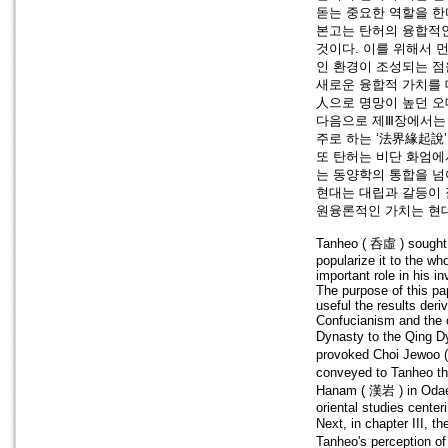
돋는 중요한 역할을 한
본고는 탄허의 융합적인
것이다. 이를 위해서 
인 환경이 조성되는 점
새로운 융합적 가치를 
人으로 명망이 높던 오
다음으로 제Ⅲ장에서는 
주로 하는 ‘法界緣起說’
또 탄허는 비단 화엄에
는 동양학의 통합을 넘
현대는 대립과 갈등이 
원융론적인 가치는 현대
Tanheo ( 呑虛 ) sought t
popularize it to the wh
important role in his i
The purpose of this pap
useful the results deri
Confucianism and the c
Dynasty to the Qing Dy
provoked Choi Jewoo (
conveyed to Tanheo t
Hanam ( 漢岩 ) in Odaes
oriental studies cent
Next, in chapter III,
Tanheo's perception 