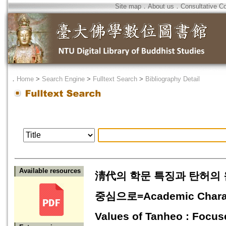
Site map
．
About us
．
Consultative C
．
Home
>
Search Engine
>
Fulltext Search
>
Bibliography Detail
Available resources
淸代의 학문 특징과 탄허의 
중심으로=Academic Characte
Values of Tanheo : Focus