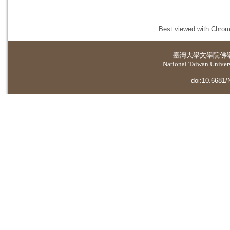
Best viewed with Chrome
臺灣大學
文學院佛
National Taiwan Universi
doi:10.6681