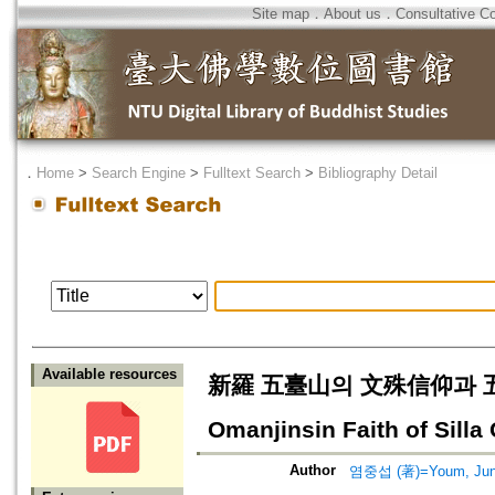
Site map
．
About us
．
Consultative C
．
Home
>
Search Engine
>
Fulltext Search
>
Bibliography Detail
Available resources
新羅 五臺⼭의 ⽂殊信仰과 五萬眞⾝
Omanjinsin Faith of Sill
Author
염중섭 (著)=Youm, Jung