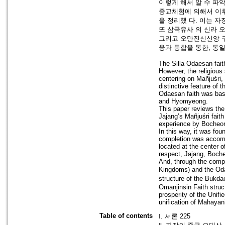
이렇게 해서 알 수 파
종교체험에 의해서 이루
을 정리했 다. 이는 
또 삼국유사 의 신라 
그리고 오만진신신앙 구
융과 통합을 통한, 통
The Silla Odaesan fait
However, the religious
centering on Mañjuśri,
distinctive feature of 
Odaesan faith was bas
and Hyomyeong.
This paper reviews the 
Jajang’s Mañjuśri faith
experience by Bocheon 
In this way, it was fou
completion was accomp
located at the center 
respect, Jajang, Boch
And, through the compa
Kingdoms) and the Od
structure of the Bukda
Omanjinsin Faith struct
prosperity of the Unifi
unification of Mahaya
Table of contents
Ⅰ. 서론 225