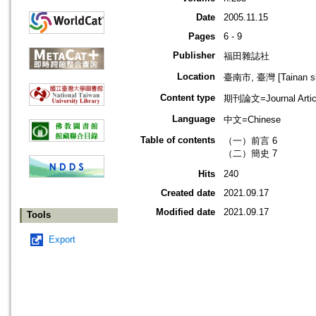
Date
2005.11.15
Pages
6 - 9
Publisher
福田雜誌社
Location
臺南市, 臺灣 [Tainan shi
Content type
期刊論文=Journal Artic
Language
中文=Chinese
Table of contents
（一）前言 6
（二）簡史 7
Hits
240
Created date
2021.09.17
Modified date
2021.09.17
Tools
Export