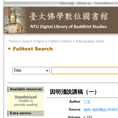
Site map
．
About us
．
Consultative C
．
Home
>
Search Engine
>
Fulltext Search
>
Bibliography Detail
Available resources
因明淺說講稿（一）
Unauthorized
Unable to
Author
三五
provide reading
Source
福田=福田雜誌=PUṆYA-
Extra service
Volume
n.233