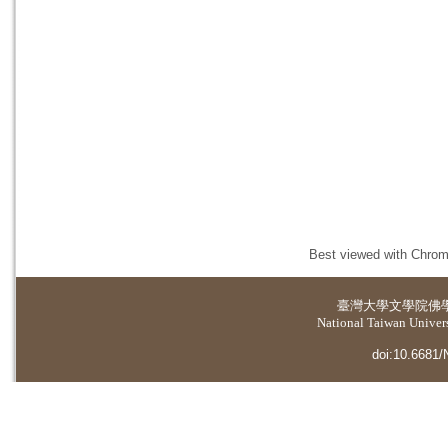
Best viewed with Chrome
臺灣大學
文學院佛
National Taiwan Universi
doi:10.6681