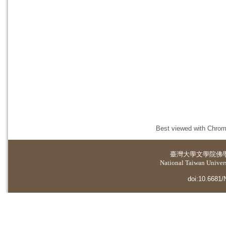
Best viewed with Chrome
臺灣大學
文學院佛
National Taiwan Universi
doi:10.6681