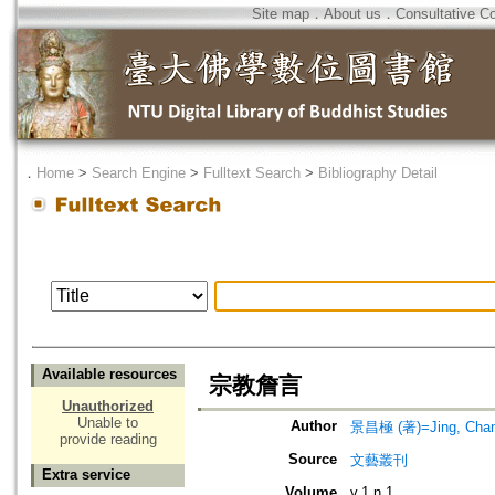
Site map
．
About us
．
Consultative C
．
Home
>
Search Engine
>
Fulltext Search
>
Bibliography Detail
Available resources
宗教詹言
Unauthorized
Unable to
Author
景昌極 (著)=Jing, Chang-
provide reading
Source
文藝叢刊
Extra service
Volume
v.1 n.1