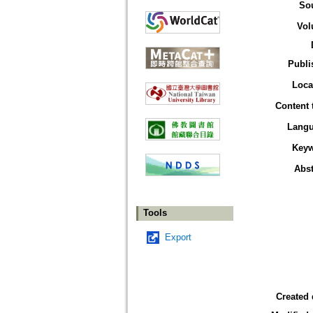
So
Vol
Publi
Loca
Content 
Lang
Key
Abst
Tools
Export
Created 