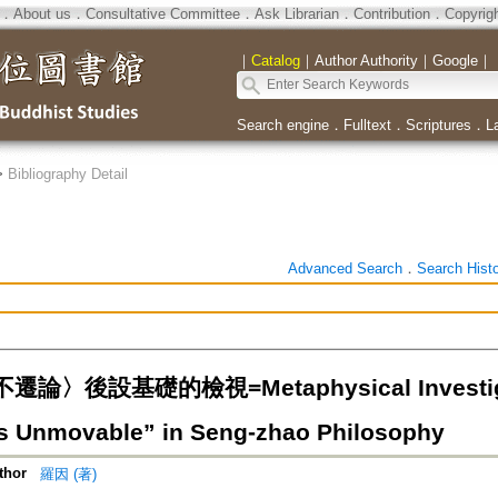
．
About us
．
Consultative Committee
．
Ask Librarian
．
Contribution
．
Copyrig
｜
Catalog
｜
Author Authority
｜
Google
｜
Search engine
．
Fulltext
．
Scriptures
．
L
>
Bibliography Detail
Advanced Search
．
Search Hist
〉後設基礎的檢視=Metaphysical Investigatio
gs Unmovable” in Seng-zhao Philosophy
thor
羅因 (著)