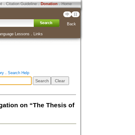
ht
．
Citation Guideline
．
Donation
．
Home
中
日
Back
anguage Lessons
．
Links
ory
．
Search Help
n on “The Thesis of