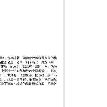
理解，也標誌著中國佛教脫離魏晉玄學的樊
為推崇備至。然而，到了明代，針對《肇
不遷論〉的思想，認為有「濫同小乘」的傾
在小乘說一切有部和般若中觀學派中，都有
在「三世實有，法體恆存」的基礎上說「不
遷」。經過一番考察，筆者認為：我們固然
〈物不遷論〉論證的思維模式來看，的確與