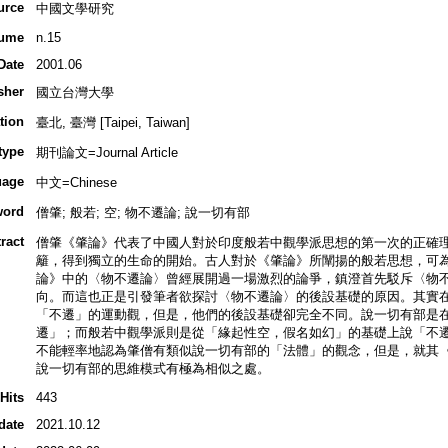
urce
中國文學研究
ume
n.15
Date
2001.06
sher
國立台灣大學
tion
臺北, 臺灣 [Taipei, Taiwan]
type
期刊論文=Journal Article
uage
中文=Chinese
word
僧肇; 般若; 空; 物不遷論; 說一切有部
ract
僧肇《肇論》代表了中國人對於印度般若中觀學派思想的第一次的正確
籬，得到獨立的生命的開始。古人對於《肇論》所闡揚的般若思想，可
論》中的〈物不遷論〉曾經展開過一場激烈的論爭，鎮澄首先駁斥〈物
向。而這也正是引發筆者欲探討〈物不遷論〉的後設基礎的原因。其實
「不遷」的運動觀，但是，他們的後設基礎卻完全不同。說一切有部是
遷」；而般若中觀學派則是從「緣起性空，假名如幻」的基礎上說「不
不能輕率地認為肇僧有類似說一切有部的「法體」的觀念，但是，就其
說一切有部的思維模式有極為相似之處。
Hits
443
date
2021.10.12