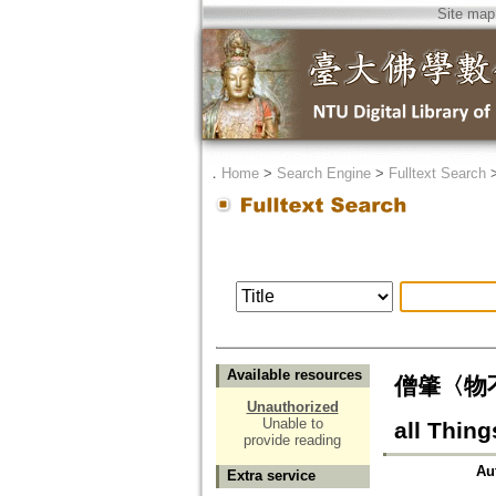
Site map
．
Home
>
Search Engine
>
Fulltext Search
Available resources
僧肇〈物不遷論
Unauthorized
Unable to
all Thin
provide reading
Au
Extra service