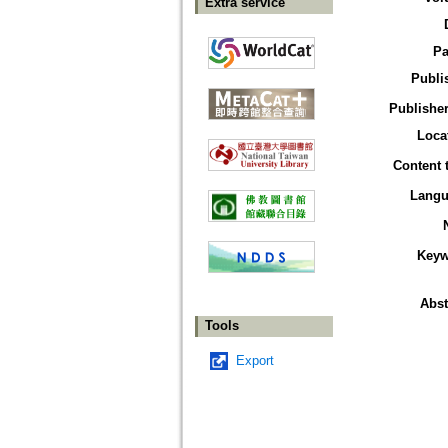
Extra service
Pa
Publi
Publisher
Loca
Content 
Langu
Keyw
Abst
Tools
Export