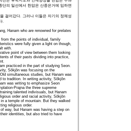
 석전은 후학지도와 인재양성을 한암은 수좌
 종단의 일선에서 한암은 산중은거에 임하면
을 걸어갔다. 그러나 이들은 자기의 정체성
다.
 Bang, Hanam who are renowned for prelates
om the points of individual, family
eristics were fully given a light on though,
lt with.
parative point of view between them looking
ents of their pasts dividing into practice,
nt.
nam practiced in the part of studying Seon.
ivity, Sŏkjŏn was focusing on the
w&Old simultaneous studies, but Hanam was
 tradition. In writing activity, Sŏkjŏn
anam was writing to emphasize Seon
mplation⋅Prajna the three supreme
training talented indivisuals, but Hanam
gious order and racial activity, Sŏkjŏn
 in a temple of mountain. But they walked
ng religious order.
e of way, but Hanam was having a step on
eir identities, but also tried to have