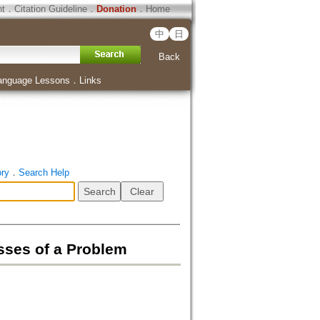
ht
．
Citation Guideline
．
Donation
．
Home
中
日
Back
anguage Lessons
．
Links
ory
．
Search Help
s of a Problem