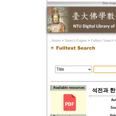
Site map
．
Home
>
Search Engine
>
Fulltext Search
Available resources
석전과 한암의
Au
So
Vol