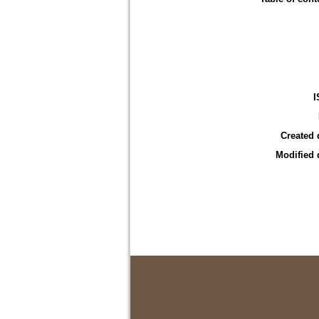
I
Created 
Modified 