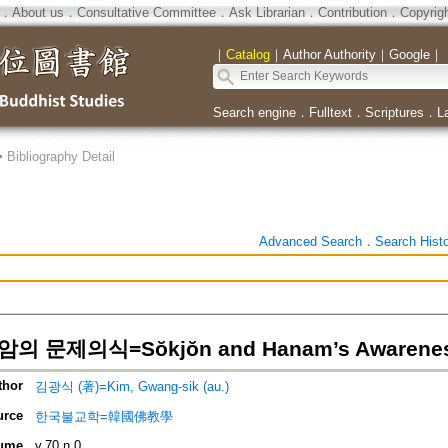
．
About us
．
Consultative Committee
．
Ask Librarian
．
Contribution
．
Copyrig
｜
Catalog
｜
Author Authority
｜
Google
｜
Search engine
．
Fulltext
．
Scriptures
．
L
>
Bibliography Detail
Advanced Search
．
Search Hist
 문제의식=Sŏkjŏn and Hanam’s Awarenesse
thor
김광식 (著)=Kim, Gwang-sik (au.)
urce
한국불교학=韓國佛教學
ume
v.70 n.0