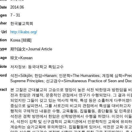
Date
2014.06
ges
7 - 31
sher
한국불교학회
 Url
http://ikabs.org/
tion
Korea [韓國]
type
期刊論文=Journal Article
age
韓文=Korean
Note
저자정보: 동국대학교 특임교수
ord
석전=Sŏkjŏn; 한암=Hanam; 인문학=The Humanities; 계정혜 삼학=Precepts⋅
Supreme Principles; 선교겸수=Simultaneous Practice of Seon and D
ract
본 고찰은 근대불교의 고승으로 명망이 높은 석전 박한영과 방한암을 비
전과 한암은 개별적, 문중적인 관점에서 연구가 수행되었다. 그 결과 이들
되었지만 그들이 갖고 있는 역사적 맥락, 특성 등은 소홀하게 다루어졌다
중심으로 살피면서, 그를 서로간의 비교의 관점에서 특성을 대비하고자 
행적의 구체적인 내용은 수행, 교육활동, 집필활동, 종단활동 및 민족운
석전은 경학 방면에서 한암은 선학방면에서 수행을 하였다. 이것이 이
서, 석전이 강학 및 신구겸학의 교육기관에서 인문학적인 교육에 유의
계승하는 승가교육에 유의하였다. 집필활동에 있어서, 석전은 교육⋅포