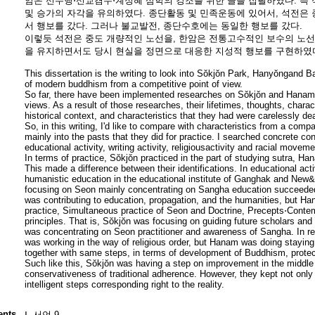
암은 선수행⋅선교겸수⋅계정혜 삼학의 강조를 위한 글을 집필하였다. 즉
및 승가의 자각을 유의하였다. 종단활동 및 민족운동에 있어서, 석전은
서 행보를 갔다. 그러나 불교발전, 종단수호에는 동일한 행보를 갔다.
이렇듯 석전은 중도 개량적인 노선을, 한암은 전통고수적인 보수의 노선
을 유지하면서도 당시 현실을 정면으로 대응한 지성적 행보를 구현하였
This dissertation is the writing to look into Sŏkjŏn Park, Hanyŏngand
of modern buddhism from a competitive point of view.
So far, there have been implemented researches on Sŏkjŏn and Hanam fr
views. As a result of those researches, their lifetimes, thoughts, charact
historical context, and characteristics that they had were carelessly dea
So, in this writing, I'd like to compare with characteristics from a com
mainly into the pasts that they did for practice. I searched concrete cont
educational activity, writing activity, religiousactivity and racial moveme
In terms of practice, Sŏkjŏn practiced in the part of studying sutra, Ha
This made a difference between their identifications. In educational act
humanistic education in the educational institute of Ganghak and Ne
focusing on Seon mainly concentrating on Sangha education succeeded to
was contributing to education, propagation, and the humanities, but H
practice, Simultaneous practice of Seon and Doctrine, Precepts⋅Conte
principles. That is, Sŏkjŏn was focusing on guiding future scholars and 
was concentrating on Seon practitioner and awareness of Sangha. In reli
was working in the way of religious order, but Hanam was doing staying
together with same steps, in terms of development of Buddhism, protecti
Such like this, Sŏkjŏn was having a step on improvement in the middl
conservativeness of traditional adherence. However, they kept not only th
intelligent steps corresponding right to the reality.
ents
Ⅰ. 서언 9