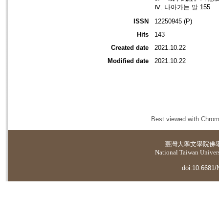
Ⅳ. 나아가는 말 155
ISSN
12250945 (P)
Hits
143
Created date
2021.10.22
Modified date
2021.10.22
Best viewed with Chrome
臺灣大學
文學院佛
National Taiwan Universi
doi:10.6681