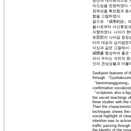
승단과 대사회적으로 
의도임을 천명하였다.
정체성을 확보함과 동
함을 고찰하였다.
끝으로 『戒學約詮』의
율사로부터 서산휴정과
지향하였다. 나아가 
全思想의 나아갈 청정승
타의 대승의 심지법문
이상과 같은 고찰에서 
戒體를 형성하여 좋은 
라서 우리는 석전의 원
인의 견성성불과 더불
Seokjeon features of t
through 『Gyehaksummar
『beommanggyeong』 and
confirmation socialized
『scriptures also a 
the secret teachings o
three studies with the
Then the characterist
techniques shows the i
social highlight of cl
intention was to ackno
traffic passing throug
the identity of the smo