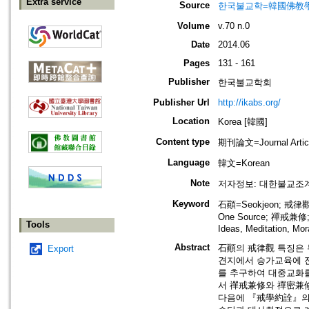
Extra service
Source
한국불교학=韓國佛教
Volume
v.70 n.0
Date
2014.06
Pages
131 - 161
Publisher
한국불교학회
Publisher Url
http://ikabs.org/
Location
Korea [韓國]
Content type
期刊論文=Journal Artic
Language
韓文=Korean
Note
저자정보: 대한불교조
Keyword
石顚=Seokjeon; 戒律觀=T
One Source; 禪戒兼修; 
Tools
Ideas, Meditation, Mo
Abstract
石顚의 戒律觀 특징은 
Export
견지에서 승가교육에 
를 추구하여 대중교화
서 禪戒兼修와 禪密兼
다음에 『戒學約詮』의 