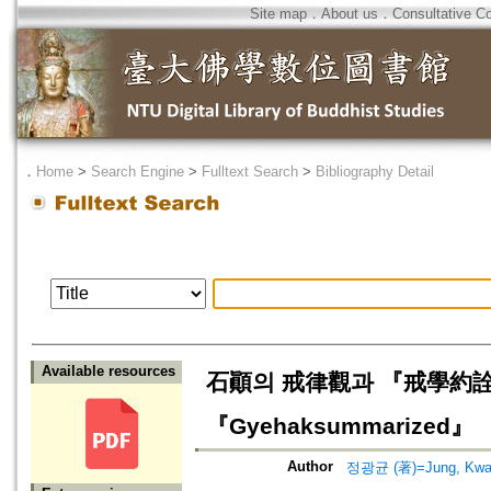
Site map
．
About us
．
Consultative C
．
Home
>
Search Engine
>
Fulltext Search
>
Bibliography Detail
Available resources
石顚의 戒律觀과 『戒學約詮』=The
『Gyehaksummarized』
Author
정광균 (著)=Jung, Kwan