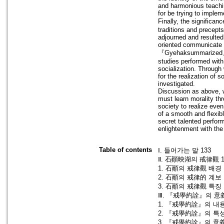
and harmonious teachin
for be trying to imple
Finally, the significa
traditions and precept
adjourned and resulted
oriented communicate 
『Gyehaksummarized』 re
studies performed with
socialization. Through
for the realization of 
investigated.
Discussion as above, 
must learn morality th
society to realize eve
of a smooth and flexib
secret talented perform
enlightenment with the
Table of contents
Ⅰ. 들어가는 말 133
Ⅱ. 石顚映湖의 戒律觀 1
1. 石顚의 戒律觀 배경 
2. 石顚의 戒律的 계보 
3. 石顚의 戒律觀 특징 
Ⅲ. 『戒學約詮』의 意義
1. 『戒學約詮』의 내용
2. 『戒學約詮』의 특성
3. 『戒學約詮』의 意義