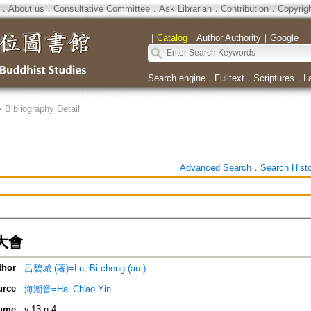
．
About us
．
Consultative Committee
．
Ask Librarian
．
Contribution
．
Copyrig
｜
Catalog
｜
Author Authority
｜
Google
｜
Search engine
．
Fulltext
．
Scriptures
．
L
>
Bibliography Detail
Advanced Search
．
Search Hist
大會
thor
呂碧城 (著)=Lu, Bi-cheng (au.)
urce
海潮音=Hai Ch'ao Yin
ume
v.13 n.4