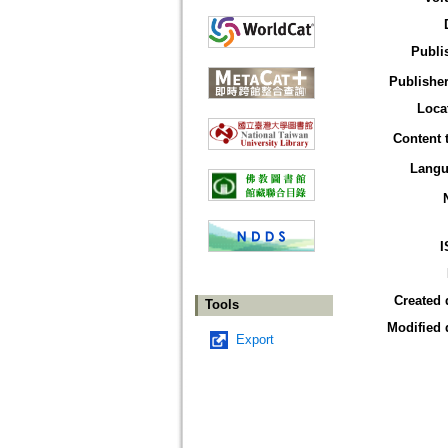
Publi
Publisher
Loca
Content 
Langu
I
Created 
Tools
Modified 
Export