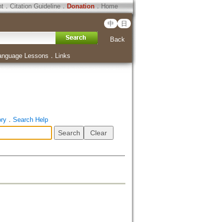
ht
．
Citation Guideline
．
Donation
．
Home
中
日
Back
anguage Lessons
．
Links
ory
．
Search Help