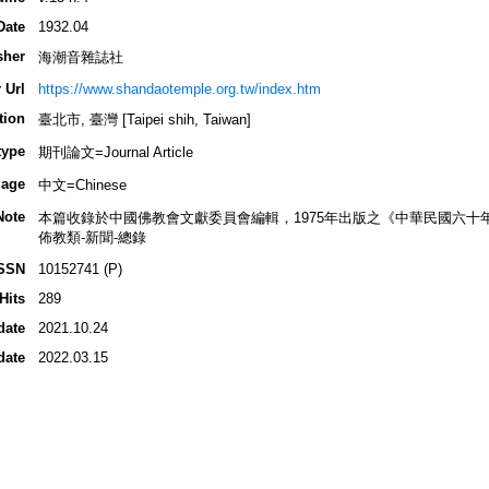
Date
1932.04
sher
海潮音雜誌社
 Url
https://www.shandaotemple.org.tw/index.htm
tion
臺北市, 臺灣 [Taipei shih, Taiwan]
type
期刊論文=Journal Article
age
中文=Chinese
Note
本篇收錄於中國佛教會文獻委員會編輯，1975年出版之《中華民國六十
佈教類-新聞-總錄
SSN
10152741 (P)
Hits
289
date
2021.10.24
date
2022.03.15