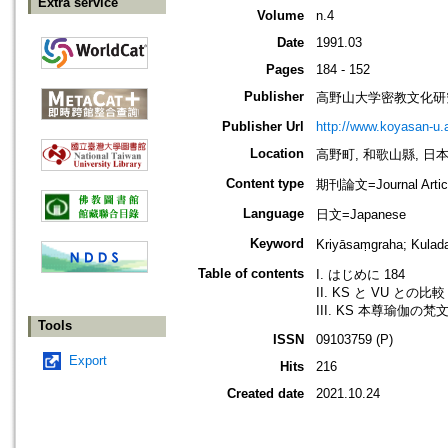
Extra service
Volume
n.4
Date
1991.03
Pages
184 - 152
Publisher
高野山大学密教文化研
Publisher Url
http://www.koyasan-u.a
Location
高野町, 和歌山縣, 日本 [Ko
Content type
期刊論文=Journal Artic
Language
日文=Japanese
Keyword
Kriyāsaṃgraha; Kula
Table of contents
I. はじめに 184
II. KS と VU との比較 
III. KS 本尊瑜伽の梵文
Tools
ISSN
09103759 (P)
Export
Hits
216
Created date
2021.10.24