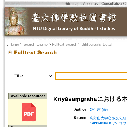
Site map
．
About us
．
Consultative C
．
Home
>
Search Engine
>
Fulltext Search
>
Bibliography Detail
Available resources
Kriyāsaṃgrahaに
Author
乾仁志 (著)
Source
高野山大学密教文化研究所紀要=Bull
Kenkyusho Kiy