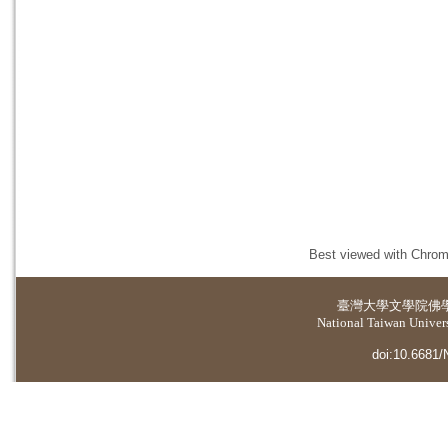
Best viewed with Chrome
臺灣大學
文學院佛
National Taiwan Universi
doi:10.6681