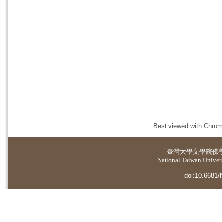
Best viewed with Chrome
臺灣大學
文學院佛
National Taiwan Universi
doi:10.6681