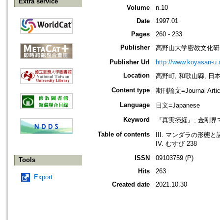
Extra service
Volume
n.10
Date
1997.01
Pages
260 - 233
Publisher
高野山大学密教文化研
Publisher Url
http://www.koyasan-u.a
Location
高野町, 和歌山縣, 日本 [K
Content type
期刊論文=Journal Artic
Language
日文=Japanese
Keyword
『真実摂経』; 金剛界
Table of contents
III. マンダラの形態と
IV. むすび 238
ISSN
09103759 (P)
Tools
Hits
263
Export
Created date
2021.10.30