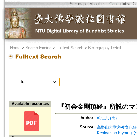
Site map
．
About us
．
Consultative C
．
Home
>
Search Engine
>
Fulltext Search
>
Bibliography Detail
Available resources
『初会金剛頂経』所説のマ
Author
乾仁志 (著)
Source
高野山大学密教文化研究所紀要=Bul
Kenkyusho Ki