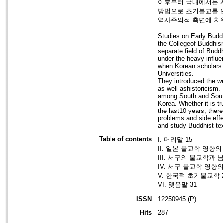
이후부터 국내에서는 
방법으로 초기불교를 
역사주의적 측면에 치우
Studies on Early Buddh
the Collegeof Buddhis
separate field of Budd
under the heavy influ
when Korean scholars h
Universities.
They introduced the we
as well ashistoricism.
among South and South
Korea. Whether it is t
the last10 years, ther
problems and side effe
and study Buddhist text
Table of contents
I. 머리말 15
II. 일본 불교학 영향의
III. 서구의 불교학과 
IV. 서구 불교학 영향의
V. 한국적 초기불교학 
VI. 맺음말 31
ISSN
12250945 (P)
Hits
287