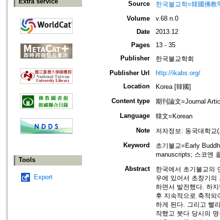
Extra service
Source
한국불교학=韓國佛教
Volume
v.68 n.0
Date
2013.12
Pages
13 - 35
Publisher
한국불교학회
Publisher Url
http://ikabs.org/
Location
Korea [韓國]
Content type
期刊論文=Journal Artic
Language
韓文=Korean
Note
저자정보: 동국대학교(
Keyword
초기불교=Early Buddh
manuscripts; 스코엔 
Tools
Abstract
한국에서 초기불교의 연
Export
우에 있어서 초창기의 
하면서 발전했다. 하지
후 지속적으로 축적되
하게 된다. 그리고 빨
작했고 붓다 당시의 명