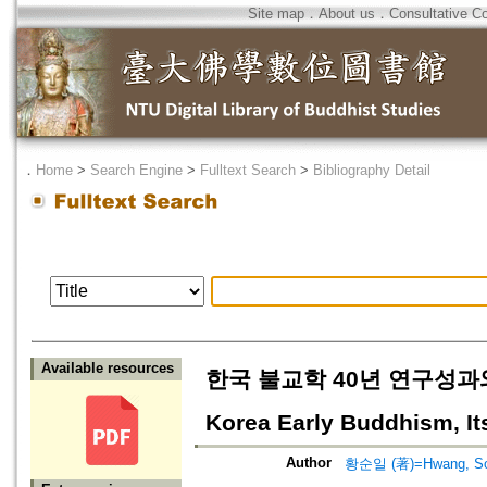
Site map
．
About us
．
Consultative C
．
Home
>
Search Engine
>
Fulltext Search
>
Bibliography Detail
Available resources
한국 불교학 40년 연구성과와 과제
Korea Early Buddhism, I
Author
황순일 (著)=Hwang, Soon