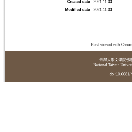
Created date
2021.11.03
Modified date
2021.11.03
Best viewed with Chrome
臺灣大學
文學院佛
National Taiwan Universi
doi:10.6681