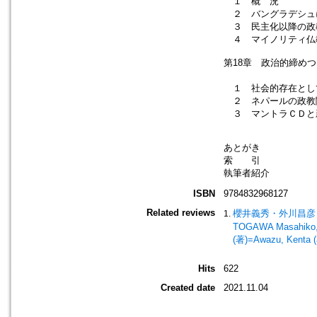
１ 概 況
２ バングラデシュ
３ 民主化以降の政
４ マイノリティ仏
第18章 政治的締め
……
１ 社会的存在とし
２ ネパールの政教
３ マントラＣＤと
あとがき
索 引
執筆者紹介
ISBN
9784832968127
Related reviews
櫻井義秀・外川昌彦・矢
TOGAWA Masahiko, a
(著)=Awazu, Kenta (
Hits
622
Created date
2021.11.04