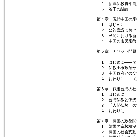
４ 新興仏教青年同
５ 若干の結論
第４章 現代中国の宗
１ はじめに
２ 公的言説におけ
３ 民間における新
４ 中国の市民宗教
第５章 チベット問題
……
１ はじめに――ダ
２ 仏教王権政治か
３ 中国政府との交
４ おわりに――民
第６章 戦後台湾の社
１ はじめに
２ 台湾仏教と佛光
３ 「人間仏教」の
４ おわりに
第７章 韓国の政教関
１ 韓国の宗教概況
２ 韓国の社会変動