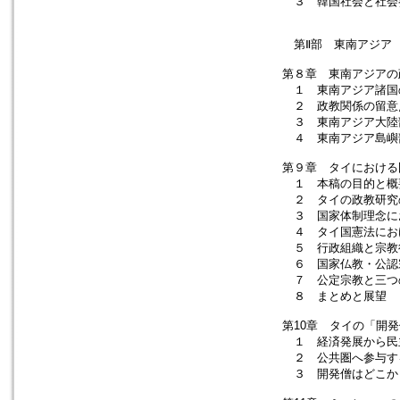
３ 韓国社会と社会
第Ⅱ部 東南アジア
第８章 東南アジアの
１ 東南アジア諸国
２ 政教関係の留意
３ 東南アジア大陸
４ 東南アジア島嶼
第９章 タイにおける
１ 本稿の目的と概
２ タイの政教研究
３ 国家体制理念に
４ タイ国憲法にお
５ 行政組織と宗教
６ 国家仏教・公認宗教
７ 公定宗教と三つ
８ まとめと展望
第10章 タイの「開
１ 経済発展から民
２ 公共圏へ参与す
３ 開発僧はどこか