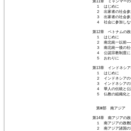
第11章 ミャンマー
１ はじめに
２ 出家者の社会参
３ 出家者の社会参
４ 社会に参加しな
第12章 ベトナムの
１ はじめに
２ 南北統一以前―
３ 南北統一後の社
４ 公認宗教制度に
５ おわりに
第13章 インドネシ
１ はじめに
２ インドネシアの
３ インドネシアの
４ 華人の伝統と公
５ 仏教の組織化と
第Ⅲ部 南アジア
第14章 南アジアの
１ 南アジアの政教
２ 南アジア諸国の