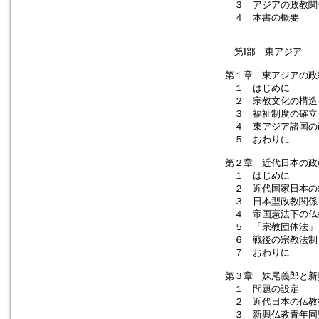
３ アジアの政教関
４ 本書の概要
第Ⅰ部 東アジア
第１章 東アジアの政
１ はじめに
２ 宗教文化の構造
３ 福祉制度の確立
４ 東アジア諸国の
５ おわりに
第２章 近代日本の政
１ はじめに
２ 近代国家日本の
３ 日本型政教関係
４ 帝国憲法下の仏
５ 「宗教団体法」
６ 戦後の宗教法制
７ おわりに
第３章 妹尾義郎と新
１ 問題の設定
２ 近代日本の仏教
３ 新興仏教青年同