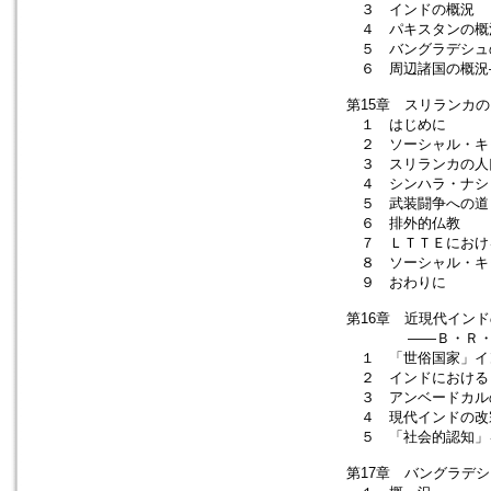
３ インドの概況
４ パキスタンの概
５ バングラデシュ
６ 周辺諸国の概況
第15章 スリランカ
１ はじめに
２ ソーシャル・キ
３ スリランカの人
４ シンハラ・ナシ
５ 武装闘争への道
６ 排外的仏教
７ ＬＴＴＥにおけ
８ ソーシャル・キ
９ おわりに
第16章 近現代イン
――Ｂ・Ｒ・アンベ
１ 「世俗国家」イ
２ インドにおける
３ アンベードカル
４ 現代インドの改
５ 「社会的認知」
第17章 バングラデ