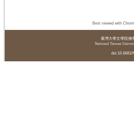
Best viewed with Chrome
臺灣大學
文學院佛
National Taiwan Universi
doi:10.6681