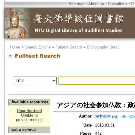
Site map
．
About us
．
Consultative C
．
Home
>
Search Engine
>
Fulltext Search
>
Bibliography Detail
Available resources
アジアの社会参加仏教：政
Unauthorized
Unable to
Author
桜井義秀 (編)
;
外川昌彦
provide reading
Date
2015.03.31
Extra service
Pages
442