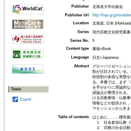
Publisher
北海道大学出版会
Publisher Url
http://hup.gr.jp/module
Location
北海道, 日本 [Hokkaido,
Series
現代宗教文化研究叢書
Series No.
5
Content type
書籍=Book
Language
日文=Japanese
Abstract
グローバリゼーション
割が注目されている。
的役割の多様な実態を
る。本書では，まず「は
を手がかりに理論的な
Tools
諸論点が整理される。
ける宗教事情・仏教事
Export
情報などが提供され，
マセッションから生ま
Table of contents
はじめに………櫻井義
１ 社会参加仏教（Eng
２ 宗教の社会活動