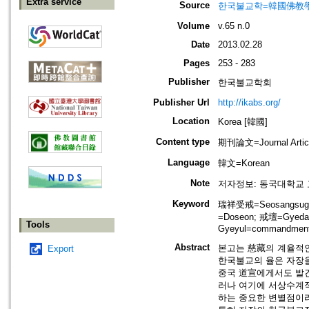
Extra service
Source
한국불교학=韓國佛教
Volume
v.65 n.0
Date
2013.02.28
Pages
253 - 283
Publisher
한국불교학회
Publisher Url
http://ikabs.org/
Location
Korea [韓國]
Content type
期刊論文=Journal Artic
Language
韓文=Korean
Note
저자정보: 동국대학교 
Keyword
瑞祥受戒=Seosangsugye
=Doseon; 戒壇=Gyeda
Tools
Gyeyul=commandmen
Abstract
본고는 慈藏의 계율적인
Export
한국불교의 율은 자장을
중국 道宣에게서도 발
러나 여기에 서상수계
하는 중요한 변별점이