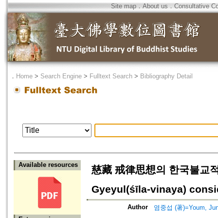
Site map
．
About us
．
Consultative C
．
Home
>
Search Engine
>
Fulltext Search
>
Bibliography Detail
Available resources
慈藏 戒律思想의 한국불교적인 특징=K
Gyeyul(śīla-vinaya) consi
Author
염중섭 (著)=Youm, Jung