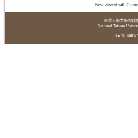
Best viewed with Chrome
臺灣大學
文學院佛
National Taiwan Universi
doi:10.6681