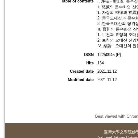
Table of contents
Ⅰ. 序論 - 聖山의 특수
Ⅱ. 慈藏의 문수화엄 신앙
1. 자장의 戒律과 神異
2. 중국오대산과 문수화
3. 한국오대산의 당위성
Ⅲ. 寶川의 문수화엄 신앙
1. 보천과 효명의 오대산
2. 보천의 오대산 신앙
Ⅳ. 結論 - 오대산의 
ISSN
12250945 (P)
Hits
134
Created date
2021.11.12
Modified date
2021.11.12
Best viewed with Chrome
臺灣大學
文學院佛
National Taiwan Universi