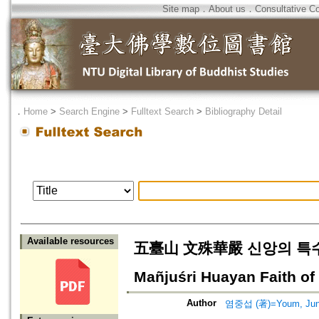
Site map
．
About us
．
Consultative C
．
Home
>
Search Engine
>
Fulltext Search
>
Bibliography Detail
Available resources
五臺山 文殊華嚴 신앙의 특수성 고찰=
Mañjuśri Huayan Faith of
Author
염중섭 (著)=Youm, Jung