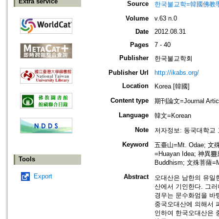
Extra service
Source
한국불교학=韓國佛教
Volume
v.63 n.0
Date
2012.08.31
Pages
7 - 40
Publisher
한국불교학회
Publisher Url
http://ikabs.org/
Location
Korea [韓國]
Content type
期刊論文=Journal Artic
Language
韓文=Korean
Note
저자정보: 동국대학교
Keyword
五臺山=Mt. Odae; 文殊
=Huayan Idea; 神異靈應=
Tools
Buddhism; 文殊菩薩=Mañj
Export
Abstract
오대산은 남한의 유일한
산에서 기인한다. 그
경우는 문수화엄을 바
중국오대산에 의해서 파
인하여 한국오대산은 