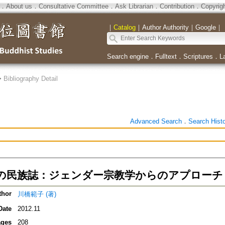
．
About us
．
Consultative Committee
．
Ask Librarian
．
Contribution
．
Copyrig
｜
Catalog
｜
Author Authority
｜
Google
｜
Search engine
．
Fulltext
．
Scriptures
．
L
>
Bibliography Detail
Advanced Search
．
Search Hist
の民族誌：ジェンダー宗教学からのアプローチ
thor
川橋範子 (著)
Date
2012.11
ges
208