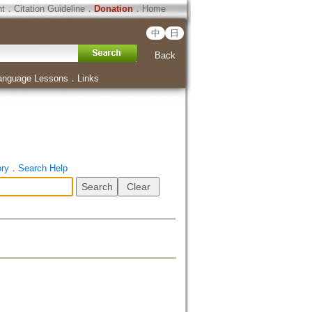
ht
．
Citation Guideline
．
Donation
．
Home
中
日
Back
anguage Lessons
．
Links
ory
．
Search Help