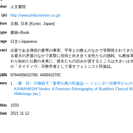
sher
人文書院
 Url
http://www.jimbunshoin.co.jp/
tion
京都, 日本 [Kyoto, Japan]
type
書籍=Book
age
日文=Japanese
ract
出家である僧侶の妻帯の事実、平等との教えのなかで等閑視されてき
る最大の矛盾のなかで真摯に信仰と向き合う女性たちの挑戦、仏教改
わり始めた仏教の未来に、彼女たちの試みが資するところは大きいは
が「ネイティヴ」宗教学者として著すフェミニスト民族誌。
SBN
9784409410790; 4409410792
iews
〈書 評〉川橋範子『妻帯仏教の民族誌 ― ジェンダー宗教学からのアプローチ
KAWAHASHI Noriko. A Feminist Ethnography of Buddhist Clerical Ma
Hidetsugu (au.)
Hits
1033
date
2021.11.12