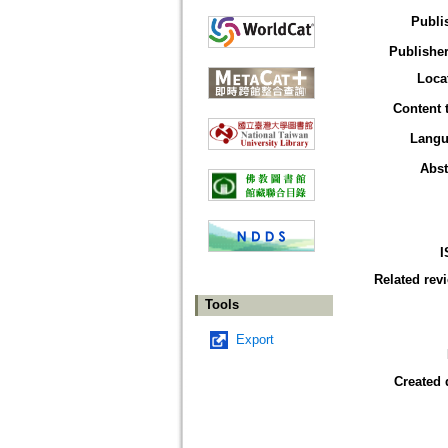
Publi
Publisher
Loca
Content 
Langu
Abst
I
Related rev
Tools
Export
Created 