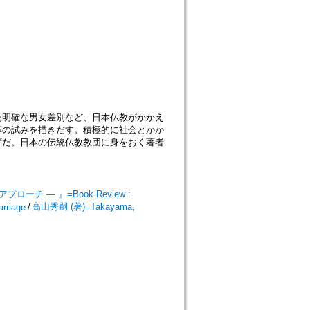
た明確な男女差別など、日本仏教がかかえ
革の試みを描きだす。積極的に社会とかか
ずだ。日本の伝統仏教教団に身をおく著者
 ― 』=Book Review :
高山秀嗣 (著)=Takayama,
rriage
/