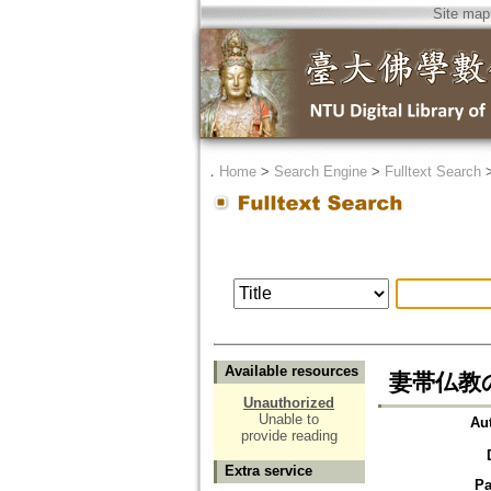
Site map
．
Home
>
Search Engine
>
Fulltext Search
Available resources
妻帯仏教
Unauthorized
Unable to
Au
provide reading
Extra service
Pa