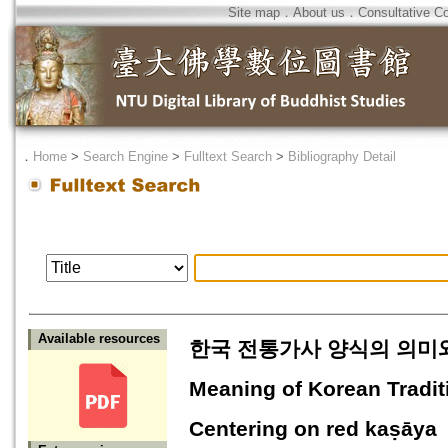
Site map
．
About us
．
Consultative C
．
Home
>
Search Engine
>
Fulltext Search
>
Bibliography Detail
Available resources
한국 전통가사 양식의 의미와 상
Meaning of Korean Tradit
Centering on red kaṣāya