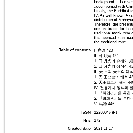
background. It is a ve
accompanied with Chin
Finally, the Buddhist i
IV. As well known,Ava
distribution of Mahaya
Therefore, the present
demonstration for the 
traditional monk robe 
this approach can acqu
the traditional robe.
Table of contents
Ⅰ. 序論 423
Ⅱ. 日·月光 424
1. 日·月光의 유래와 
2. 日·月光의 상징성 42
Ⅲ. 天·王과 天王의 해석
1. 天·王으로의 해석 43
2. 天王으로의 해석 44
Ⅳ. 전통가사 양식과 불
1. 『화엄경』을 통한 
2. 『법화경』을 통한 
Ⅴ. 結論 446
ISSN
12250945 (P)
Hits
172
Created date
2021.11.17