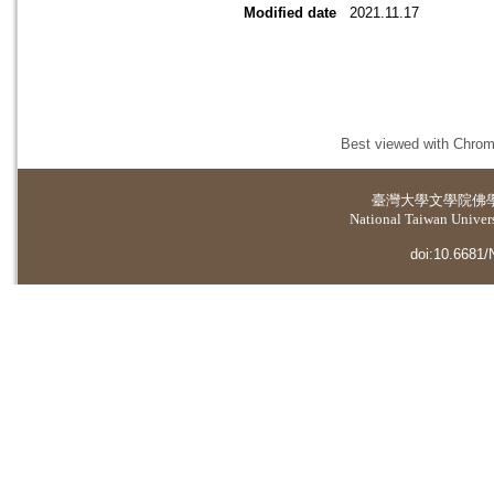
Modified date
2021.11.17
Best viewed with Chrome
臺灣大學
文學院佛
National Taiwan Universi
doi:10.6681