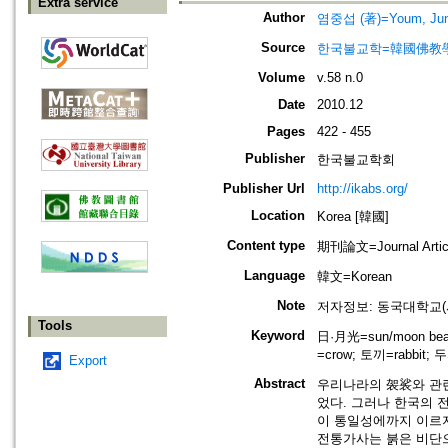
Extra service
Author
염중섭 (著)=Youm, Jung
Source
한국불교학=韓國佛教
Volume
v.58 n.0
Date
2010.12
Pages
422 - 455
Publisher
한국불교학회
Publisher Url
http://ikabs.org/
Location
Korea [韓國]
Content type
期刊論文=Journal Artic
Language
韓文=Korean
Note
저자정보: 동국대학교(
Tools
Keyword
日·月光=sun/moon bea
=crow; 토끼=rabbit; 
Export
Abstract
우리나라의 袈裟와 관련
었다. 그러나 한국의 
이 통일성에까지 이르지
전통가사는 붉은 비단으