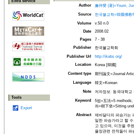
Extra service
Author
廉仲燮 (著)=Youm, Jung
Source
한국불교학=韓國佛教
Volume
v.50 n.0
Date
2008.02
Pages
7 - 38
Publisher
한국불교학회
Publisher Url
http://ikabs.org/
Location
Korea [韓國]
Content type
期刊論文=Journal Artic
Language
韓文=Korean
Note
저자정보: 동국대학교
Tools
Keyword
5법=五法=5 methods;
좌=樹下坐=Sitting unde
Export
Abstract
제바달다의 파승가는 파
일한 파승가라고 할 수
고 있으며, 이것을 주
율장관련 전적들이 파승