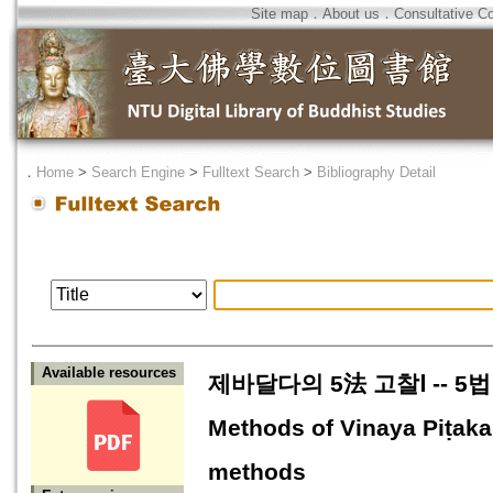
Site map
．
About us
．
Consultative C
．
Home
>
Search Engine
>
Fulltext Search
>
Bibliography Detail
Available resources
제바달다의 5法 고찰Ⅰ -- 5법 중
Methods of Vinaya Piṭaka
methods