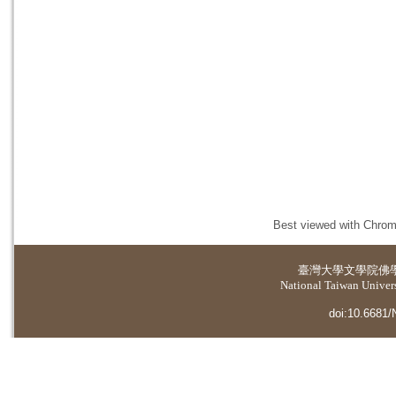
Best viewed with Chrome
臺灣大學
文學院佛
National Taiwan Universi
doi:10.6681