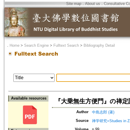
Site map
．
About us
．
Consultative C
．
Home
>
Search Engine
>
Fulltext Search
>
Bibliography Detail
Available resources
『大乗無生方便門』の禅定
Author
中島志郎 (著)
Source
禅学研究=Studies in 
Volume
n.99