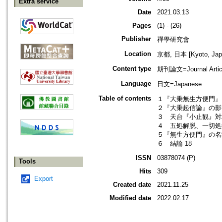
Extra service
Date
2021.03.13
Pages
(1) - (26)
Publisher
禪學研究會
Location
京都, 日本 [Kyoto, Jap
Content type
期刊論文=Journal Artic
Language
日文=Japanese
Table of contents
１『大乗無生方便門』
２『大乗起信論』の影響
３ 天台『小止観』対
４ 五処解脱、一切処解
５『無生方便門』の名称
６ 結論 18
ISSN
03878074 (P)
Tools
Hits
309
Export
Created date
2021.11.25
Modified date
2022.02.17