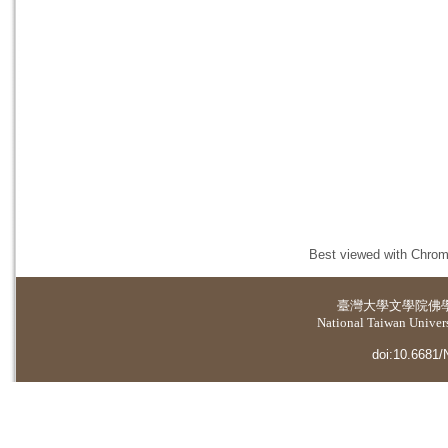
Best viewed with Chrome
臺灣大學
文學院佛
National Taiwan Universi
doi:10.6681