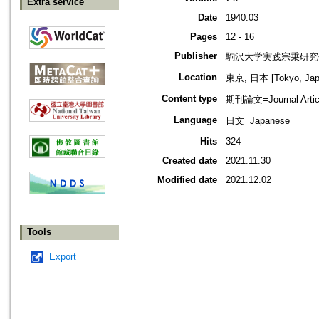
Extra service
Date
1940.03
Pages
12 - 16
Publisher
駒沢大学実践宗乗研究
Location
東京, 日本 [Tokyo, Jap
Content type
期刊論文=Journal Artic
Language
日文=Japanese
Hits
324
Created date
2021.11.30
Modified date
2021.12.02
Tools
Export