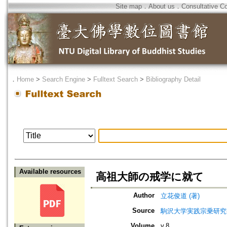
Site map
．
About us
．
Consultative C
．
Home
>
Search Engine
>
Fulltext Search
>
Bibliography Detail
Available resources
高祖大師の戒学に就て
Author
立花俊道 (著)
Source
駒沢大学実践宗乗研究
Volume
v.8