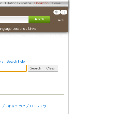
ht
．
Citation Guideline
．
Donation
．
Home
中
日
Back
anguage Lessons
．
Links
ory
．
Search Help
ダイガク ブッキョウ ガクブ ロンシュウ