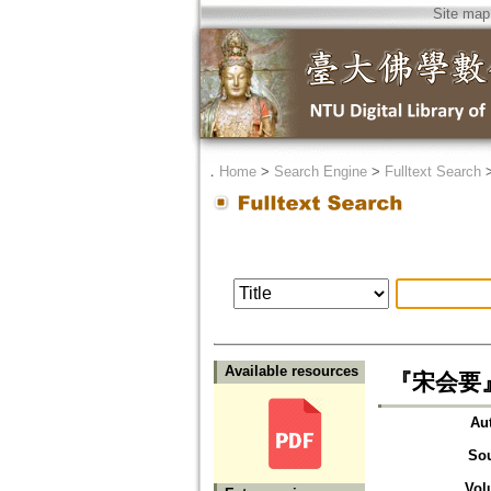
Site map
．
Home
>
Search Engine
>
Fulltext Search
Available resources
『宋会要』
Au
So
Vol