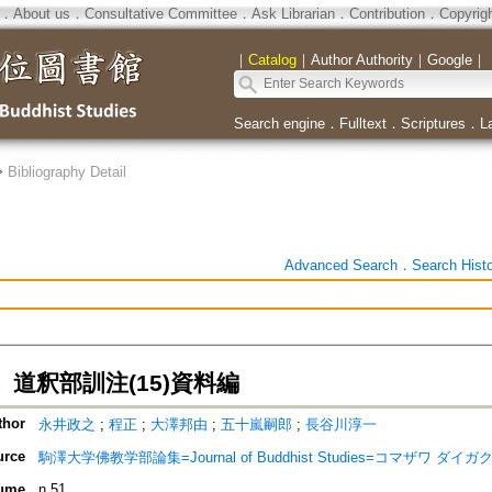
．
About us
．
Consultative Committee
．
Ask Librarian
．
Contribution
．
Copyrig
｜
Catalog
｜
Author Authority
｜
Google
｜
Search engine
．
Fulltext
．
Scriptures
．
L
>
Bibliography Detail
Advanced Search
．
Search Hist
道釈部訓注(15)資料編
thor
永井政之
;
程正
;
大澤邦由
;
五十嵐嗣郎
;
長谷川淳一
urce
駒澤大学佛教学部論集=Journal of Buddhist Studies=コマザワ 
ume
n.51