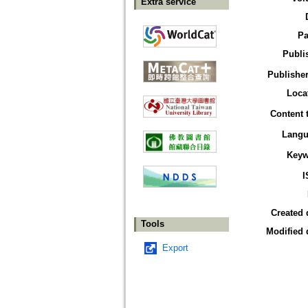
Extra service
Pa
Publi
Publisher
Loca
Content 
Langu
Keyw
I
Created 
Tools
Modified 
Export