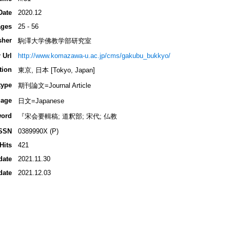
Date
2020.12
ges
25 - 56
sher
駒澤大学佛教学部研究室
 Url
http://www.komazawa-u.ac.jp/cms/gakubu_bukkyo/
tion
東京, 日本 [Tokyo, Japan]
type
期刊論文=Journal Article
age
日文=Japanese
ord
『宋会要輯稿; 道釈部; 宋代; 仏教
SSN
0389990X (P)
Hits
421
date
2021.11.30
date
2021.12.03