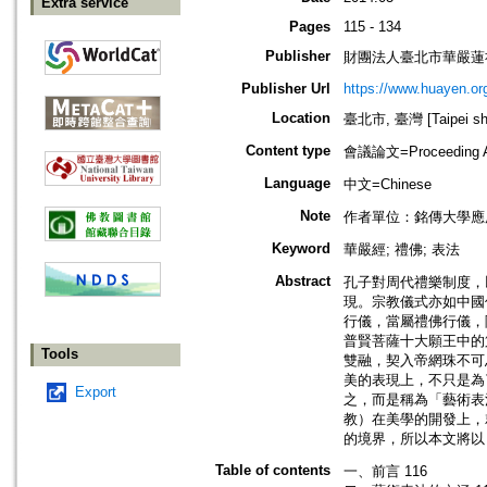
Extra service
Pages
115 - 134
Publisher
財團法人臺北市華嚴蓮
Publisher Url
https://www.huayen.org
Location
臺北市, 臺灣 [Taipei shi
Content type
會議論文=Proceeding Ar
Language
中文=Chinese
Note
作者單位：銘傳大學應
Keyword
華嚴經; 禮佛; 表法
Abstract
孔子對周代禮樂制度，
現。宗教儀式亦如中國
行儀，當屬禮佛行儀，
普賢菩薩十大願王中的
Tools
雙融，契入帝網珠不可
美的表現上，不只是為
Export
之，而是稱為「藝術表
教）在美學的開發上，
的境界，所以本文將以
Table of contents
一、前言 116