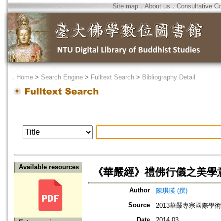
Site map
．
About us
．
Consultative C
．
Home
>
Search Engine
>
Fulltext Search
>
Bibliography Detail
Available resources
《華嚴經》禮佛行儀之美學
Author
陳琪瑛 (撰)
Source
2013華嚴專宗國際學
Date
2014.03