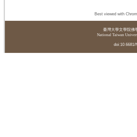
Best viewed with Chrome
臺灣大學
文學院佛
National Taiwan Universi
doi:10.6681