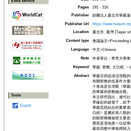
Extra service
Pages
291 - 316
Publisher
財團法人臺北市華嚴蓮
Publisher Url
https://www.huayen.org
Location
臺北市, 臺灣 [Taipei shi
Content type
會議論文=Proceeding Ar
Language
中文=Chinese
Note
作者單位：華梵大學東
Keyword
華嚴; 密教; 大日經; 一
Abstract
華嚴宗四祖清涼澄觀的
有關密教的也著作大量
十卷就是在澄觀《華嚴
的華嚴與密教融合觀。
Tools
本文研究指出，遼代社
界緣起的啟發下，給予
Export
華嚴思想結合的重要基
日經》是屬於第八類的
的顯密兩種秘密主要差
覺苑是漢地第一位從華
嚴前四教中將南禪歸入