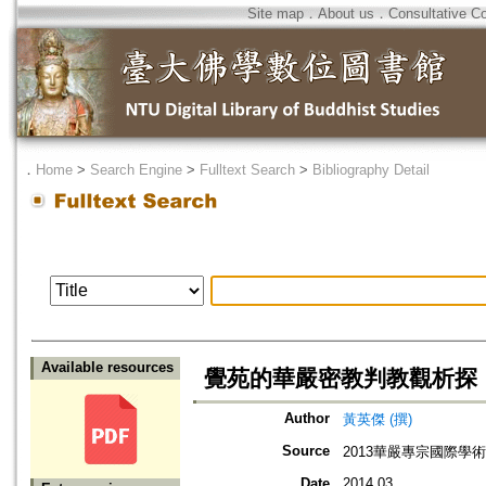
Site map
．
About us
．
Consultative C
．
Home
>
Search Engine
>
Fulltext Search
>
Bibliography Detail
Available resources
覺苑的華嚴密教判教觀析探
Author
黃英傑 (撰)
Source
2013華嚴專宗國際學
Date
2014.03