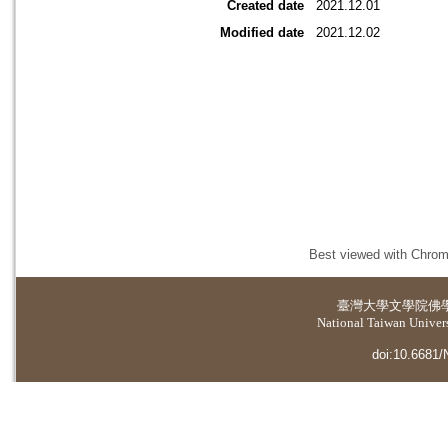
Created date
2021.12.01
Modified date
2021.12.02
Best viewed with Chrome
臺灣大學
文學院佛
National Taiwan Universi
doi:10.6681