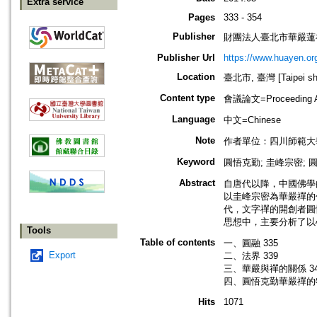
Extra service
Pages
333 - 354
Publisher
財團法人臺北市華嚴蓮
Publisher Url
https://www.huayen.org
Location
臺北市, 臺灣 [Taipei shi
Content type
會議論文=Proceeding Ar
Language
中文=Chinese
Note
作者單位：四川師範大
Keyword
圓悟克勤; 圭峰宗密; 圓
Abstract
自唐代以降，中國佛學
以圭峰宗密為華嚴禪的
代，文字禪的開創者圓
思想中，主要分析了以
Tools
Table of contents
一、圓融 335
Export
二、法界 339
三、華嚴與禪的關係 34
四、圓悟克勤華嚴禪的特
Hits
1071