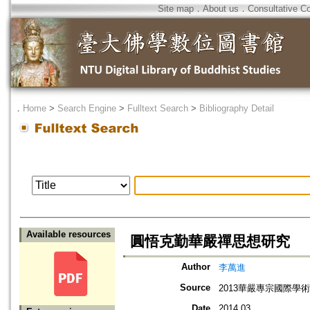
Site map
．
About us
．
Consultative C
．
Home
>
Search Engine
>
Fulltext Search
>
Bibliography Detail
Available resources
圓悟克勤華嚴禪思想研究
Author
李萬進
Source
2013華嚴專宗國際學
Date
2014.03