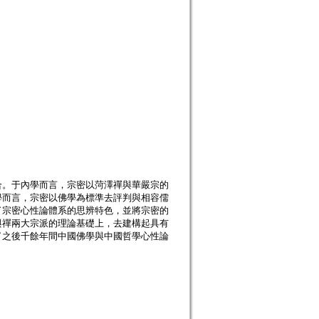
合。于內學而言，宗密以菏澤禪與華嚴宗的
學而言，宗密以佛學為標準去評判與相容儒
了宗密心性論體系的思辨特色，並將宗密的
與禪兩大宗派的理論基礎上，去建構起具有
了之後千餘年間中國佛學與中國哲學心性論