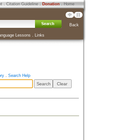
ht
．
Citation Guideline
．
Donation
．
Home
中
日
Back
anguage Lessons
．
Links
ory
．
Search Help