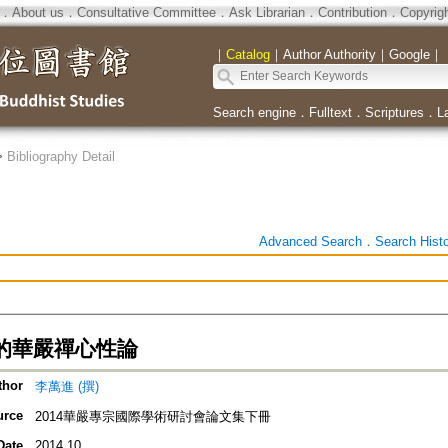
．
About us
．
Consultative Committee
．
Ask Librarian
．
Contribution
．
Copyrig
｜
Catalog
｜
Author Authority
｜
Google
｜
Search engine
．
Fulltext
．
Scriptures
．
L
>
Bibliography Detail
Advanced Search
．
Search Hist
的華嚴禪心性論
thor
李萬進 (撰)
urce
2014華嚴專宗國際學術研討會論文集下冊
Date
2014.10