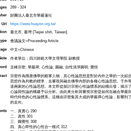
ges
289 - 324
sher
財團法人臺北市華嚴蓮社
 Url
https://www.huayen.org.tw/
tion
臺北市, 臺灣 [Taipei shih, Taiwan]
type
會議論文=Proceeding Article
age
中文=Chinese
Note
作者單位：四川師範大學文理學院 副教授
ord
圭峰宗密; 華嚴禪; 心性論; 圓融; 自性清淨圓明; 覺悟
ract
宗密作為隋唐佛學的殿軍人物，其心性論思想是對於內外之學的一次綜
思想作為判教的標準，去審視與融合佛學內部的各種心性論思想。于外
道兩家的心性論思想。本文即從探討宗密心性論體系的結構出發，揭示
心論與性論的構建予以分析。由此來分析與審視宗密是如何在融合華嚴
時代特色的心性論體系。這種由宗密集其大成的華嚴禪心性論，影響到
的走向。
ents
一、真實心 290
二、真性 301
三、圓覺性 308
四、真心即性的心性合一模式 312