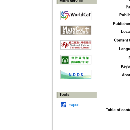
Extra service
Pa
Publi
Publisher
Loca
Content 
Langu
Keyw
Abst
Tools
Export
Table of cont