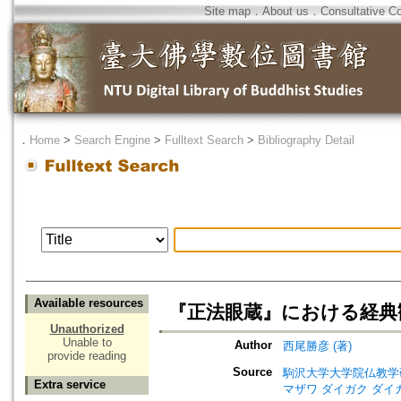
Site map
．
About us
．
Consultative C
．
Home
>
Search Engine
>
Fulltext Search
>
Bibliography Detail
Available resources
『正法眼蔵』における経典観
Unauthorized
Unable to
Author
西尾勝彦 (著)
provide reading
Source
駒沢大学大学院仏教学研究会年報=A
Extra service
マザワ ダイガク ダイ