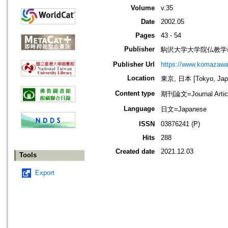
Volume
v.35
Date
2002.05
Pages
43 - 54
Publisher
駒沢大学大学院仏教学
Publisher Url
https://www.komazawa-
Location
東京, 日本 [Tokyo, Jap
Content type
期刊論文=Journal Artic
Language
日文=Japanese
ISSN
03876241 (P)
Hits
288
Created date
2021.12.03
Tools
Export