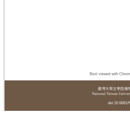
Best viewed with Chrome
臺灣大學
文學院佛
National Taiwan Universi
doi:10.6681