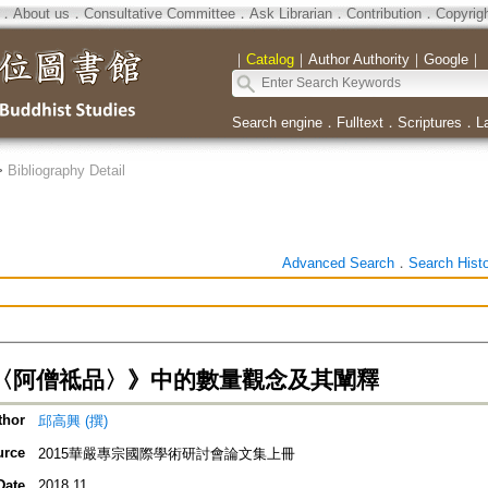
．
About us
．
Consultative Committee
．
Ask Librarian
．
Contribution
．
Copyrig
｜
Catalog
｜
Author Authority
｜
Google
｜
Search engine
．
Fulltext
．
Scriptures
．
L
>
Bibliography Detail
Advanced Search
．
Search Hist
〈阿僧祗品〉》中的數量觀念及其闡釋
thor
邱高興 (撰)
urce
2015華嚴專宗國際學術研討會論文集上冊
Date
2018.11