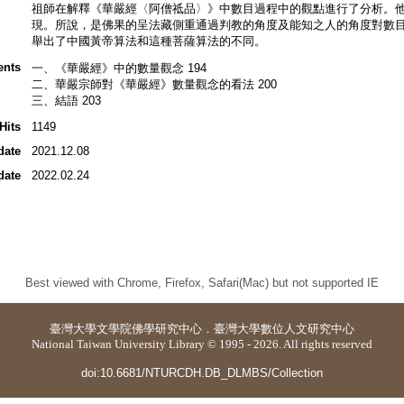
祖師在解釋《華嚴經〈阿僧祗品〉》中數目過程中的觀點進行了分析。
現。所說，是佛果的呈法藏側重通過判教的角度及能知之人的角度對數
舉出了中國黃帝算法和這種菩薩算法的不同。
ents
一、《華嚴經》中的數量觀念 194
二、華嚴宗師對《華嚴經》數量觀念的看法 200
三、結語 203
Hits
1149
date
2021.12.08
date
2022.02.24
Best viewed with Chrome, Firefox, Safari(Mac) but not supported IE
臺灣大學
文學院佛學研究中心
．
臺灣大學數位人文研究中心
National Taiwan University Library © 1995 - 2026. All rights reserved
doi:10.6681/NTURCDH.DB_DLMBS/Collection