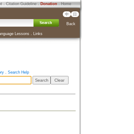
ht
．
Citation Guideline
．
Donation
．
Home
中
日
Back
anguage Lessons
．
Links
ory
．
Search Help