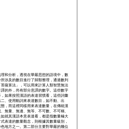
梳理和分析，透視在華嚴思想的語境中，數
中所涉及的數目進行了歸類整理，通過數列
「菩薩算法」，可以用來計算人類智慧無法
音譯的外，尚有部分意譯的數字。這些數字
等，如果按照漢語的表達習慣看，這些詞彙
第二、使用動詞來表達數目，如不動、出
狀態，而這裡同樣用來表達數量，在傳統漢
我、無量、無邊、無等、不可數、不可稱、
是如就其漢語本意表達看，都是指數量極大
方式表達的數量觀念，則根據其數量級別，
特色地方之一。第二部分主要對華嚴的幾位