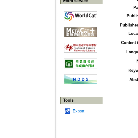
Extra service
Pa
Publi
Publisher
Loca
Content 
Langu
Keyw
Abst
Tools
Export