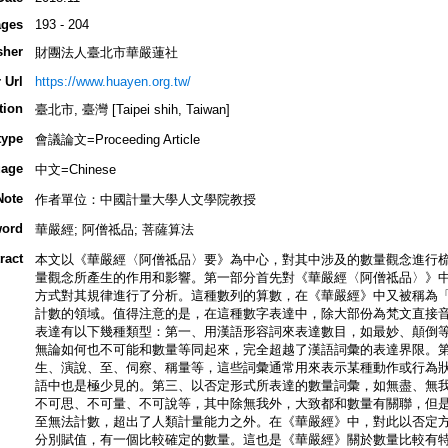
ges
193 - 204
sher
財團法人臺北市華嚴蓮社
 Url
https://www.huayen.org.tw/
tion
臺北市, 臺灣 [Taipei shih, Taiwan]
type
會議論文=Proceeding Article
age
中文=Chinese
Note
作者單位：中國計量大學人文學院教授
ord
華嚴經; 阿僧祗品; 菩薩算法
ract
本文以《華嚴經〈阿僧祗品〉要》為中心，對其中涉及的數量觀念進行
量觀念所產生的作用和影響。第一部分首先對《華嚴經〈阿僧祗品〉》
方式對其規律進行了分析。這種數列的算數，在《華嚴經》中又被稱為
計數的領域。值得注意的是，在這種數字表達中，除大部份為梵文直接
表達有以下幾種類型：第一、用漢語形容詞來表達數目，如最妙、顛倒
無論如何也不可能和數量等同起來，完全超越了漢語詞彙的表達界限。
生、演說、至、伺察、稱量等，這些詞彙通常用來表示某種動作或行為
語中也是極少見的。第三、以否定形式所表達的數量詞彙，如無盡、無
不可思、不可量、不可說等，其中除無我外，大致都和數量有關聯，但
至無法計數，超出了人類計量能力之外。在《華嚴經》中，對此以否定
分別賦值，有一個比較確定的數量。這也是《華嚴經》關於數量比較有