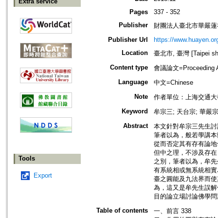
Extra service
Pages
337 - 352
Publisher
財團法人臺北市華嚴蓮
Publisher Url
https://www.huayen.org
Location
臺北市, 臺灣 [Taipei shi
Content type
會議論文=Proceeding Ar
Language
中文=Chinese
Note
作者單位：上海交通大
Keyword
牟宗三; 天台宗; 華嚴宗
Abstract
本文針對牟宗三先生討
筆者以為，般若學講本
從而否定其有存有論地
但中之理，不涉及存在
Tools
之別，筆者以為，牟先
有系統相或無系統相實
Export
臺之圓能及九法界而使
為，這又是牟先生誤解
目的論立場討論佛學問
Table of contents
一、前言 338