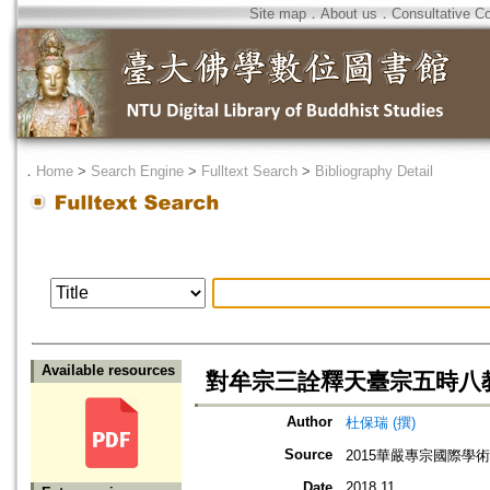
Site map
．
About us
．
Consultative C
．
Home
>
Search Engine
>
Fulltext Search
>
Bibliography Detail
Available resources
對牟宗三詮釋天臺宗五時八
Author
杜保瑞 (撰)
Source
2015華嚴專宗國際學
Date
2018.11