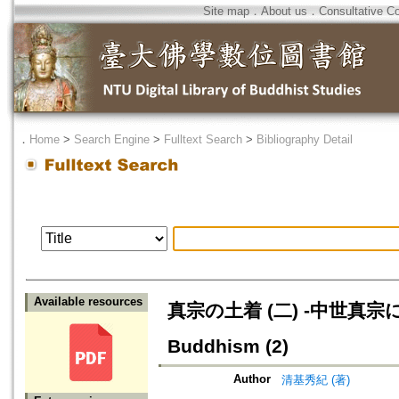
Site map
．
About us
．
Consultative C
．
Home
>
Search Engine
>
Fulltext Search
>
Bibliography Detail
Available resources
真宗の土着 (二) -中世真宗に於ける
Buddhism (2)
Author
清基秀紀 (著)