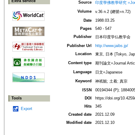
Extra service
Source
印度學佛教學研究 =Journal 
Volume
v.36 n.2 (總號=n.72)
Date
1988.03.25
Pages
540 - 547
Publisher
日本印度学仏教学会
Publisher Url
http://www.jaibs.jp/
Location
東京, 日本 [Tokyo, Jap
Content type
期刊論文=Journal Artic
Language
日文=Japanese
Keyword
神祇観; 土着; 真宗
ISSN
00194344 (P); 1884005
Tools
DOI
https://doi.org/10.4259
Hits
345
Export
Created date
2021.12.09
Modified date
2021.12.10