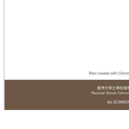
Best viewed with Chrome
臺灣大學
文學院佛
National Taiwan Universi
doi:10.6681