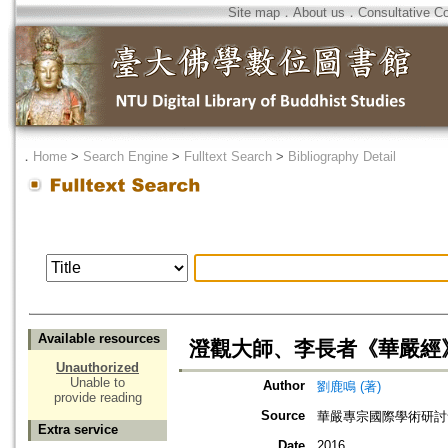
Site map
．
About us
．
Consultative C
．
Home
>
Search Engine
>
Fulltext Search
>
Bibliography Detail
Available resources
澄觀大師、李長者《華嚴經
Unauthorized
Unable to
Author
劉鹿鳴 (著)
provide reading
Source
華嚴專宗國際學術研討
Extra service
Date
2016