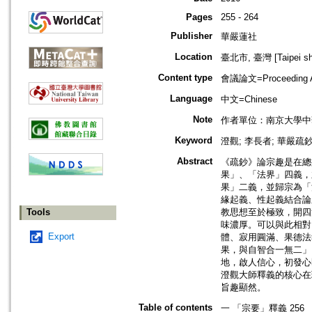
Pages
255 - 264
Publisher
華嚴蓮社
Location
臺北市, 臺灣 [Taipei shi
Content type
會議論文=Proceeding Ar
Language
中文=Chinese
Note
作者單位：南京大學中
Keyword
澄觀; 李長者; 華嚴疏鈔
Abstract
《疏鈔》論宗趣是在總
果」、「法界」四義，
果」二義，並歸宗為「
緣起義、性起義結合論
Tools
教思想至於極致，開四
味濃厚。可以與此相對
Export
體、寂用圓滿、果德法
果，與自智合一無二」
地，啟人信心，初發心
澄觀大師釋義的核心在
旨趣顯然。
Table of contents
一 「宗要」釋義 256