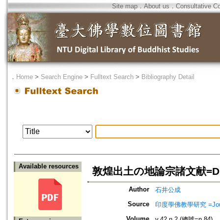
Site map
．
About us
．
Consultative C
．
Home
>
Search Engine
>
Fulltext Search
>
Bibliography Detail
Available resources
敦煌出土の地論宗諸文献=Dunhuan
Author
石井公成
Source
印度學佛教學研究 =Journal 
Volume
v.42 n.2 (總號=n.84)