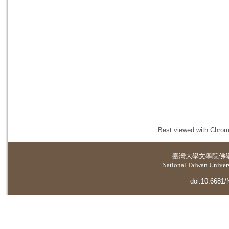
Best viewed with Chrome
臺灣大學
文學院佛
National Taiwan Universi
doi:10.6681