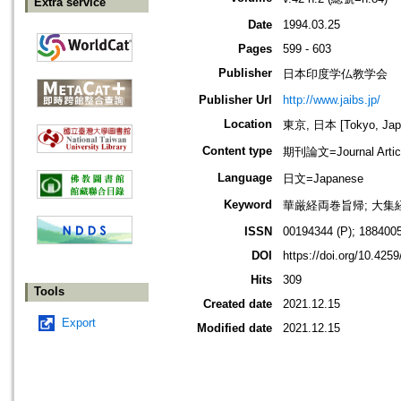
Extra service
Date
1994.03.25
Pages
599 - 603
Publisher
日本印度学仏教学会
Publisher Url
http://www.jaibs.jp/
Location
東京, 日本 [Tokyo, Jap
Content type
期刊論文=Journal Artic
Language
日文=Japanese
Keyword
華厳経両巻旨帰; 大集経;
ISSN
00194344 (P); 1884005
DOI
https://doi.org/10.4259
Hits
309
Tools
Created date
2021.12.15
Export
Modified date
2021.12.15