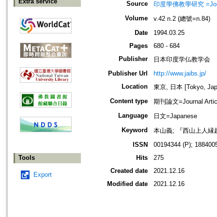
Extra service
Source
印度學佛教學研究 =Journal 
Volume
v.42 n.2 (總號=n.84)
Date
1994.03.25
Pages
680 - 684
Publisher
日本印度学仏教学会
Publisher Url
http://www.jaibs.jp/
Location
東京, 日本 [Tokyo, Jap
Content type
期刊論文=Journal Artic
Language
日文=Japanese
Keyword
本山義; 『西山上人縁起
ISSN
00194344 (P); 1884005
Tools
Hits
275
Created date
2021.12.16
Export
Modified date
2021.12.16