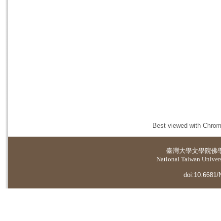
Best viewed with Chrome
臺灣大學
文學院佛
National Taiwan Universi
doi:10.6681