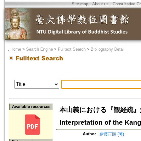
Site map
．
About us
．
Consultative C
．
Home
>
Search Engine
>
Fulltext Search
>
Bibliography Detail
Available resources
本山義における『観経疏』解釈の特徴=
Interpretation of the Kan
Author
伊藤正順 (著)