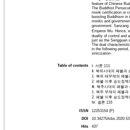
feature of Chinese Bud
The Buddhist Persecuti
monk certification or 
boosting Buddhism in t
monks and government-
government. Sanzang (
Emperor Wu. Hence, we
duality of control and
just as the Sengguan 
The dual characteristi
in the following period
sinicization.
Table of contents
Ⅰ. 서론 111
Ⅱ. 북위시대의 폐불과 
1. 북위 태무제의 폐불
2. 폐불 이후 승도정책
Ⅲ. 북주시대의 폐불과 
1. 북주 무제의 폐불과
2. 폐불 이후 승도정책
Ⅳ. 결론 133
ISSN
12253154 (P)
DOI
10.34275/kibs.2020.53
Hits
437