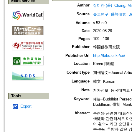
Extra service
Author
장미란 (著)=Chang, Mi-r
Source
불교연구=佛教研究=Bulg
Volume
v.53 n.0
Date
2020.08.28
Pages
109 - 136
Publisher
韓國佛教研究院
Publisher Url
http://kibs.or.kr/xe/
Location
Korea [韓國]
Content type
期刊論文=Journal Artic
Language
韓文=Korean
Note
저자정보: 동국대학교
Tools
Keyword
폐불=Buddhist Persec
Buddhism; 僧制=Monk 
Export
Abstract
승려와 관련한 대표적인
僧徒와 관련해서도 마찬
어 환속시키고 승단을 
속·승단 추방과 같은 