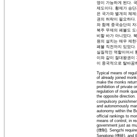
영이 가능하게 된다. 
제도이다. 황제가 승
은 국가와 별개의 체제
권의 허락이 필요하다.
와 함께 중국승단의 자
북주 무제의 폐불도 도
비할 바가 아니었다. 
원의 설치는 매우 제한
폐불 직전까지 있었다.
실질적인 역할이어서 통
이와 같이 절대왕권이 
이 중국적으로 탈바꿈하
Typical means of regul
of already joined monk
make the monks return
prohibition of private 
regulation of monk qua
the opposite direction.
compulsory punishment
and autonomously manag
autonomy within the B
official rankings to 
means of control, in r
government just as muni
(僧制). Sengzhi required 
Sengtong (僧統), and the