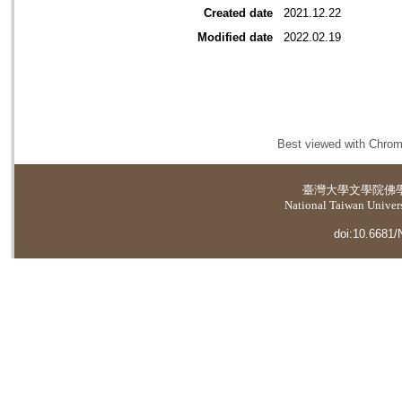
Created date
2021.12.22
Modified date
2022.02.19
Best viewed with Chrome
臺灣大學
文學院佛
National Taiwan Universi
doi:10.6681