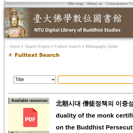
Site map
．
About us
．
Consultative C
．
Home
>
Search Engine
>
Fulltext Search
>
Bibliography Detail
Available resources
北朝시대 僧徒정책의 이중성과 
duality of the monk certif
on the Buddhist Persecut