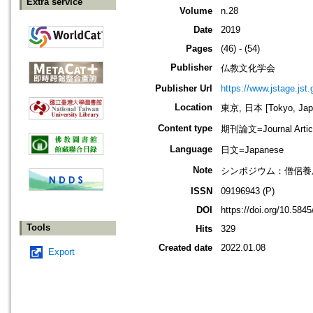
Extra service
Volume
n.28
Date
2019
Pages
(46) - (54)
Publisher
仏教文化学会
Publisher Url
https://www.jstage.jst
Location
東京, 日本 [Tokyo, Jap
Content type
期刊論文=Journal Artic
Language
日文=Japanese
Note
シンポジウム：僧侶養
ISSN
09196943 (P)
DOI
https://doi.org/10.58
Tools
Hits
329
Created date
2022.01.08
Export