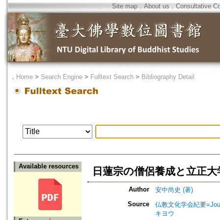
Site map
．
About us
．
Consultative C
．
Home
>
Search Engine
>
Fulltext Search
>
Bibliography Detail
Available resources
日蓮宗の僧侶養成と立正大
Author
安中尚史 (著)
Source
仏教文化学会紀要=Journal 
キヨウ