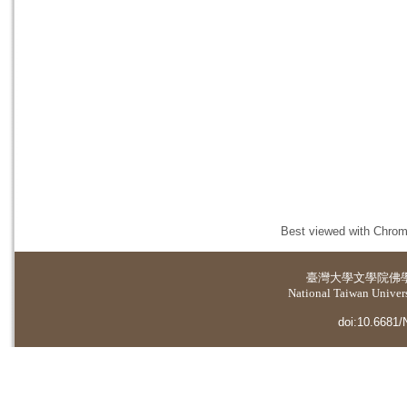
Best viewed with Chrome
臺灣大學
文學院佛
National Taiwan Universi
doi:10.6681