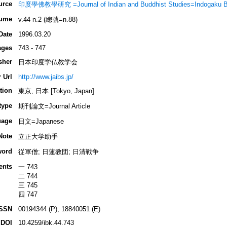
urce
印度學佛教學研究 =Journal of Indian and Buddhist Studies=Indogaku 
ume
v.44 n.2 (總號=n.88)
Date
1996.03.20
ages
743 - 747
sher
日本印度学仏教学会
 Url
http://www.jaibs.jp/
tion
東京, 日本 [Tokyo, Japan]
type
期刊論文=Journal Article
uage
日文=Japanese
Note
立正大学助手
word
従軍僧; 日蓮教団; 日清戦争
ents
一 743
二 744
三 745
四 747
ISSN
00194344 (P); 18840051 (E)
DOI
10.4259/ibk.44.743