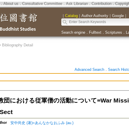
．
About us
．
Consultative Committee
．
Ask Librarian
．
Contribution
．
Copyrig
｜
Catalog
｜
Author Authority
｜
Google
｜
Search engine
．
Fulltext
．
Scriptures
．
L
>
Bibliography Detail
Advanced Search
．
Search Hist
における従軍僧の活動について=War Missionarie
 Sect
thor
安中尚史 (著)=あんなかなおふみ (au.)