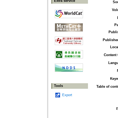
Extra service
So
Vol
P
Publi
Publisher
Loca
Content 
Lang
Key
Tools
Table of cont
Export