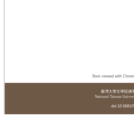
Best viewed with Chrome
臺灣大學
文學院佛
National Taiwan Universi
doi:10.6681