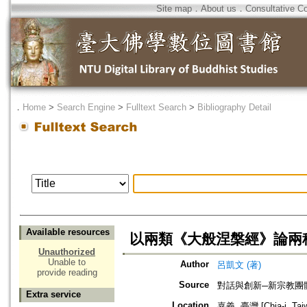
Site map
．
About us
．
Consultative C
．
Home
>
Search Engine
>
Fulltext Search
>
Bibliography Detail
Available resources
以兩類《大般涅槃經》論兩
Unauthorized
Unable to
Author
呂凱文 (著)
provide reading
Source
對話與創新─新宗教團
Extra service
Location
嘉義, 臺灣 [Chia-i, Tai