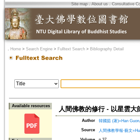
Site map
．
About us
．
Consultative C
．
Home
>
Search Engine
>
Fulltext Search
>
Bibliography Detail
Available resources
人間佛教的修行 - 以星雲
Author
韓國茹 (著)=Han Guoru 
Source
人間佛教學報‧藝文=Humanist
Volume
n.37