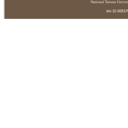
National Taiwan Universi
doi:10.6681