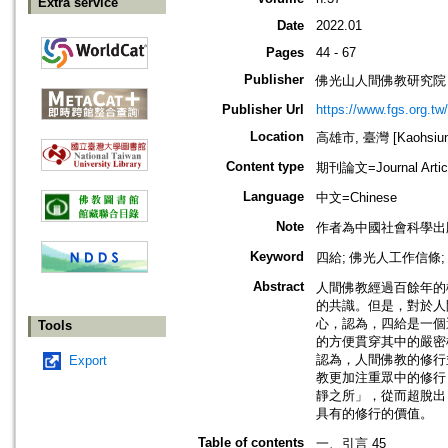
Extra service
Date
2022.01
Pages
44 - 67
Publisher
佛光山人間佛教研究院
Publisher Url
https://www.fgs.org.tw/
Location
高雄市, 臺灣 [Kaohsiung 
Content type
期刊論文=Journal Artic
Language
中文=Chinese
Note
作者為中國社會科學出
Keyword
四給; 佛光人工作信條;
Abstract
人間佛教經過百餘年的
的共識。但是，對於人
心，認為，四給是一個
Tools
的方便貫穿其中的嚴密
認為，人間佛教的修行
Export
教更加注重眾中的修行
靜之所」，從而超脫出
具有的修行的價值。
Table of contents
一、引言 45