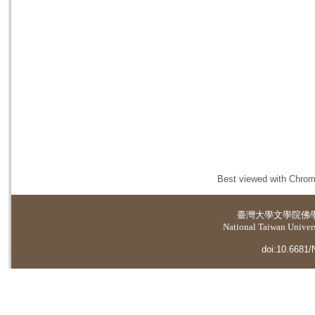
Best viewed with Chrome
臺灣大學
文學院佛
National Taiwan Universi
doi:10.6681