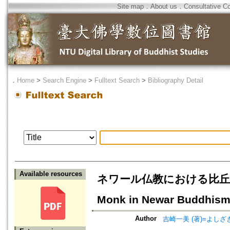
Site map
．
About us
．
Consultative C
．
Home
>
Search Engine
>
Fulltext Search
>
Bibliography Detail
Available resources
ネワール仏教における比丘としてのVa
Monk in Newar Buddhis
Author
吉崎一美 (著)=よしざき