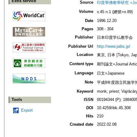
Extra service
Source
印度學佛教學研究 =Journal 
Volume
v.45 n.1 (總號=n.89)
Date
1996.12.20
Pages
308 - 304
Publisher
日本印度学仏教学会
Publisher Url
http://www.jaibs.jp/
Location
東京, 日本 [Tokyo, Jap
Content type
期刊論文=Journal Artic
Language
日文=Japanese
Note
平成8年度国立民族学
Keyword
monk; priest; Vajrācā
Tools
ISSN
00194344 (P); 1884005
DOI
10.4259/ibk.45.308
Export
Hits
210
Created date
2022.02.08