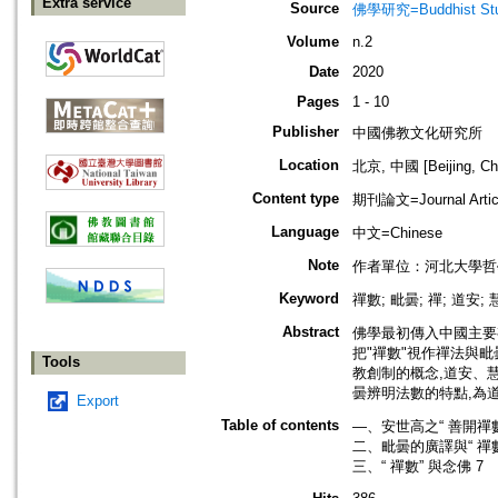
Extra service
Source
佛學研究=Buddhist Studi
Volume
n.2
Date
2020
Pages
1 - 10
Publisher
中國佛教文化研究所
Location
北京, 中國 [Beijing, Ch
Content type
期刊論文=Journal Artic
Language
中文=Chinese
Note
作者單位：河北大學哲
Keyword
禪數; 毗曇; 禪; 道安;
Abstract
佛學最初傳入中國主要
把"禪數"視作禪法與毗
Tools
教創制的概念,道安、
曇辨明法數的特點,為
Export
Table of contents
―、安世高之“ 善開禪數
二、毗曇的廣譯與“ 禪數
三、“ 禪數” 與念佛 7