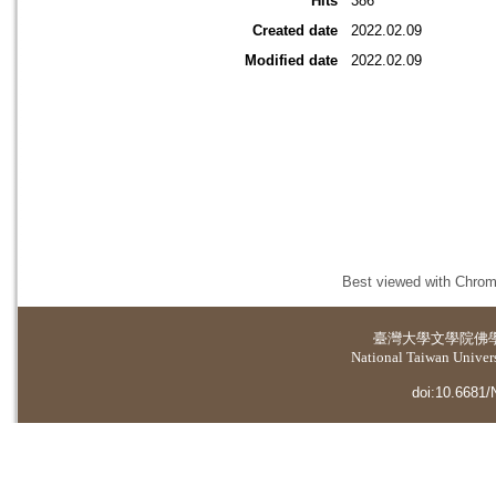
Hits
386
Created date
2022.02.09
Modified date
2022.02.09
Best viewed with Chrome
臺灣大學
文學院佛
National Taiwan Universi
doi:10.6681