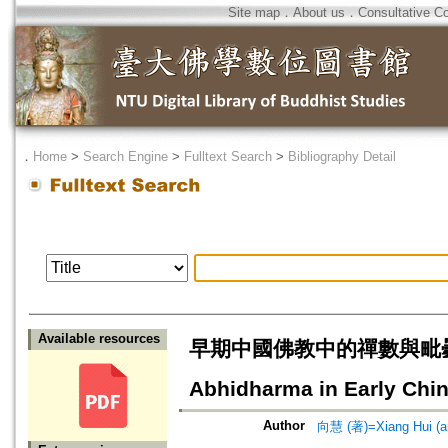
Site map
．
About us
．
Consultative C
．
Home
>
Search Engine
>
Fulltext Search
>
Bibliography Detail
Available resources
早期中國佛教中的禪數與毗曇=“Cate
Abhidharma in Early Ch
Author
向慧 (著)=Xiang Hui (a