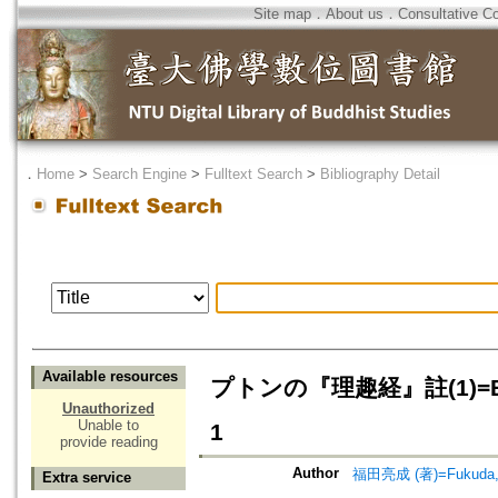
Site map
．
About us
．
Consultative C
．
Home
>
Search Engine
>
Fulltext Search
>
Bibliography Detail
Available resources
プトンの『理趣経』註(1)=Bu-sto
Unauthorized
Unable to
1
provide reading
Author
福田亮成 (著)=Fukuda, R
Extra service