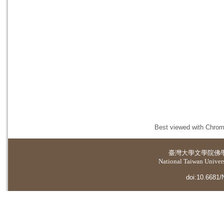
Best viewed with Chrome
臺灣大學
文學院佛
National Taiwan Universi
doi:10.6681