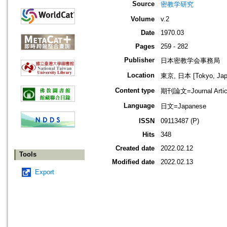
Source
密教学研究
Volume
v.2
Date
1970.03
Pages
259 - 282
Publisher
日本密教学会事務局
Location
東京, 日本 [Tokyo, Jap
Content type
期刊論文=Journal Artic
Language
日文=Japanese
ISSN
09113487 (P)
Hits
348
Created date
2022.02.12
Tools
Modified date
2022.02.13
Export